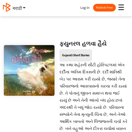
☰
Log In
मराठी
Publish Free
ફ્યુનરલ હળવા હૈયે
Gujarati Short Stories
આ કથા શહેરની સીટી હોસ્પિટલમાં એક
દર્દીના અંતિમ દિવસની છે. દર્દી શાંતિથી
બેડ પર આરામ કરી રહ્યો છે, જ્યારે તેના
પરિવારજનો આસપાસનો ચરચા કરી રહ્યાં
છે. તે પોતાનું જીવન સમાપ્ત થવા જઈ
રહ્યું છે અને તેની આંખો બંધ હોય છતાં
અંદરથી તે બધું જોઇ રહ્યો છે. પરિવારના
સભ્યોને તેના મૃત્યુની ચિંતા છે, અને તેઓ
આર્થિક બાબતો અને લિજ્જતની ચર્ચા કરે
છે. બંને વહુઓ અને દીકરા ચર્ચામાં વ્યસ્ત