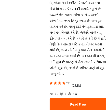
છે, જેમાં તેઓ દર્દીના પૈસાની વ્યવસ્થા
વિશે વિચાર કરે છે. દર્દી ક્યારેક હસે છે
જ્યારે તેને તેમના ચિંતા અને ચર્ચાઓ
સાંભળે છે. એક મિત્ર આવે છે અને દુખ
વ્યક્ત કરે છે, પરંતુ દર્દી તેને હસવવા માટે
મનોમન વિચાર કરે છે. જ્યારે નાની વહુ
ફોન પર વાત કરે છે, ત્યારે તે કહે છે કે હવે
તેણી તેના સસરા માટે કપડાં તૈયાર કરવા
માંગે છે, અને મોટી વહુ પણ તેના કપડાંની
વ્યવસ્થા કરવા લાગે છે. આ બધાની વચ્ચે,
દર્દી ખુશ છે કારણ કે તેના કારણે પરિવારના
લોકો ખુશ છે, અને તે અંતિમ ક્ષણોમાં સુખ
અનુભવે છે.
(25.3k)
3k
1
1.2k
Read Free