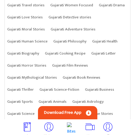
Gujarati Travel stories
Gujarati Women Focused
Gujarati Drama
Gujarati Love Stories
Gujarati Detective stories
Gujarati Moral Stories
Gujarati Adventure Stories
Gujarati Human Science
Gujarati Philosophy
Gujarati Health
Gujarati Biography
Gujarati Cooking Recipe
Gujarati Letter
Gujarati Horror Stories
Gujarati Film Reviews
Gujarati Mythological Stories
Gujarati Book Reviews
Gujarati Thriller
Gujarati Science-Fiction
Gujarati Business
Gujarati Sports
Gujarati Animals
Gujarati Astrology
Download Free App
Gujarati Science
Gujarati Anything
Gujarati Crime Stories