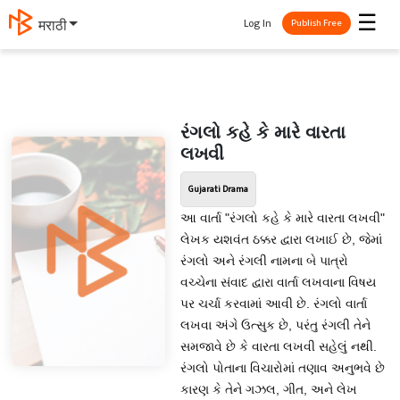
☰
Log In
मराठी
Publish Free
રંગલો કહે કે મારે વારતા
લખવી
Gujarati Drama
આ વાર્તા "રંગલો કહે કે મારે વારતા લખવી"
લેખક યશવંત ઠક્કર દ્વારા લખાઈ છે, જેમાં
રંગલો અને રંગલી નામના બે પાત્રો
વચ્ચેના સંવાદ દ્વારા વાર્તા લખવાના વિષય
પર ચર્ચા કરવામાં આવી છે. રંગલો વાર્તા
લખવા અંગે ઉત્સુક છે, પરંતુ રંગલી તેને
સમજાવે છે કે વારતા લખવી સહેલું નથી.
રંગલો પોતાના વિચારોમાં તણાવ અનુભવે છે
કારણ કે તેને ગઝલ, ગીત, અને લેખ