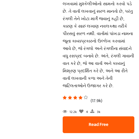
લખવામાં મુશ્કેલીઓનો સામનો કરવો પડે
છે. તે વાર્તા લખવાનું સરળ માનતો છે, પરંતુ
રંગલી તેને ખોટા માર્ગે જવાનું કહી છે,
કારણ કે સારું લખાણ નવલકથા તરીકે
પીરસવું સરળ નથી. વાર્તામાં પાંખડા નામના
જૂના કાવ્યપ્રકારનો ઉલ્લેખ કરવામાં
આવે છે, જે રંગલો અને રંગલીના સંવાદને
વધુ રસપ્રદ બનાવે છે. અંતે, રંગલી ગાવાની
વાત કરે છે, જે આ વાર્તા અને કાવ્યનું
મિશ્રણ પ્રદર્શિત કરે છે, અને આ રીતે
વાર્તા લખવાની કળા અને તેની
જટિલતાઓને ઉજાગર કરે છે.
(17.9k)
12.2k
4
3k
Read Free