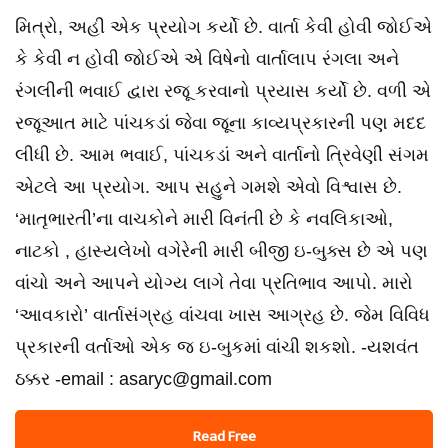
મિત્રો, અહી એક પ્રયોગ કર્યો છે. વાર્તા કેવી હોવી જોઈએ
કે કેવી ન હોવી જોઈએ એ વિષેનો વાર્તાલાપ રંગલા અને
રંગલીની ભવાઈ દ્વારા રજૂ કરવાનો પ્રયાસ કર્યો છે. વળી એ
રજૂઆત માટે પાંચકડાં જેવા જૂના કાવ્યપ્રકારની પણ મદદ
લીધી છે. આમ ભવાઈ, પાંચકડાં અને વાર્તાનો ત્રિવેણી સંગમ
એટલે આ પ્રયોગ. આપ સહુને ગમશે એવો વિશ્વાસ છે.
‘માતૃભારતી’ના વાચકોને મારી વિનંતી છે કે નવલિકાઓ,
નાટકો , હાસ્યલેખો વગેરેની મારી બીજી ઇ-બુક્સ છે એ પણ
વાંચો અને આપને યોગ્ય લાગે તેવા પ્રતિભાવ આપો. મારો
‘આવકારો’ વાર્તાસંગ્રહ વાંચવા ખાસ આગ્રહ છે. જેમ વિવિધ
પ્રકારની વર્તાઓ એક જ ઇ-બુકમાં વાંચી શકશો. -યશવંત
ઠક્કર -email : asaryc@gmail.com
Read Free