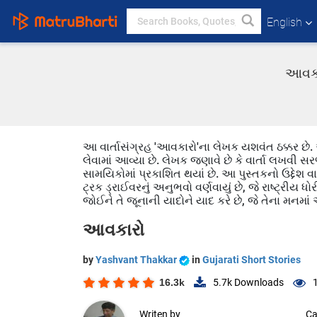
English
આવકાર
આ વાર્તાસંગ્રહ 'આવકારો'ના લેખક યશવંત ઠક્કર છે.
લેવામાં આવ્યા છે. લેખક જણાવે છે કે વાર્તા લખવી સ
સામયિકોમાં પ્રકાશિત થયાં છે. આ પુસ્તકનો ઉદ્દેશ વ
ટ્રક ડ્રાઈવરનું અનુભવો વર્ણવાયું છે, જે રાષ્ટ્રીય ધ
જોઈને તે જૂનાની યાદોને યાદ કરે છે, જે તેના મનમાં
આવકારો
by
Yashvant Thakkar
in
Gujarati Short Stories
16.3k
5.7k
Downloads
Writen by
Ca