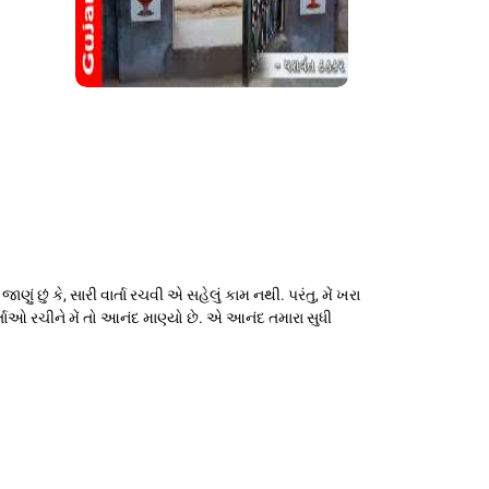
 છું કે, સારી વાર્તા રચવી એ સહેલું કામ નથી. પરંતુ, મેં ખરા
તાઓ રચીને મેં તો આનંદ માણ્યો છે. એ આનંદ તમારા સુધી