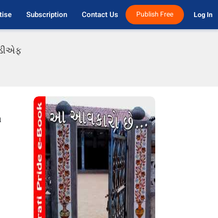
tise
Subscription
Contact Us
Publish Free
Log In 
પીડીએફ
ન