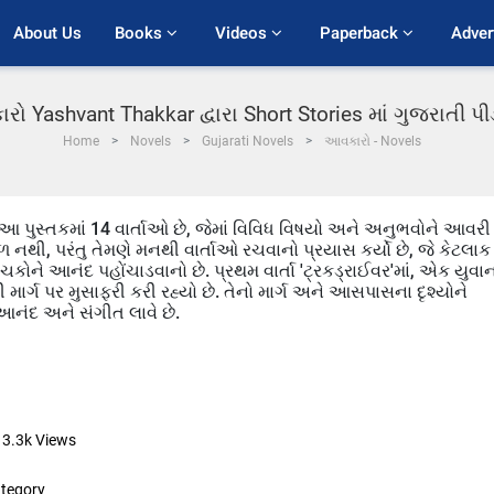
About Us
Books 
Videos 
Paperback 
Adver
ો Yashvant Thakkar દ્વારા Short Stories માં ગુજરાતી 
Home
Novels
Gujarati Novels
આવકારો - Novels
 આ પુસ્તકમાં 14 વાર્તાઓ છે, જેમાં વિવિધ વિષયો અને અનુભવોને આવરી
રળ નથી, પરંતુ તેમણે મનથી વાર્તાઓ રચવાનો પ્રયાસ કર્યો છે, જે કેટલાક
ાચકોને આનંદ પહોંચાડવાનો છે. પ્રથમ વાર્તા 'ટ્રકડ્રાઈવર'માં, એક યુવા
ોરી માર્ગ પર મુસાફરી કરી રહ્યો છે. તેનો માર્ગ અને આસપાસના દૃશ્યોને
 આનંદ અને સંગીત લાવે છે.
13.3k
Views
tegory