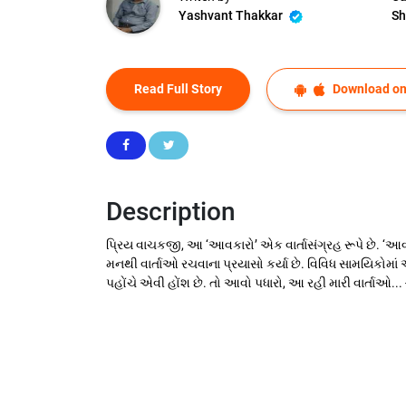
Yashvant Thakkar
Sh
Read Full Story
Download on
Description
પ્રિય વાચકજી, આ ‘આવકારો’ એક વાર્તાસંગ્રહ રૂપે છે. ‘આવકારો
મનથી વાર્તાઓ રચવાના પ્રયાસો કર્યા છે. વિવિધ સામયિકોમા
પહોંચે એવી હોંશ છે. તો આવો પધારો, આ રહી મારી વાર્તાઓ...