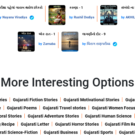
રીક્ષા પહેલાં ગાયબ થયેલ છોકરો
કરુણા - 1
સંબંધો ના
by
Nayana Viradiya
by
Rushil Dodiya
by
AKHI
એક રાત - 1
લાગણીનો દોર - 9
by
Zarnaba
by
ચિરાગ રાણપરીયા
More Interesting Options
ries
Gujarati Fiction Stories
Gujarati Motivational Stories
Gujar
e
Gujarati Poems
Gujarati Travel stories
Gujarati Women Focu
oral Stories
Gujarati Adventure Stories
Gujarati Human Science
g Recipe
Gujarati Letter
Gujarati Horror Stories
Gujarati Film R
rati Science-Fiction
Gujarati Business
Gujarati Sports
Gujarati