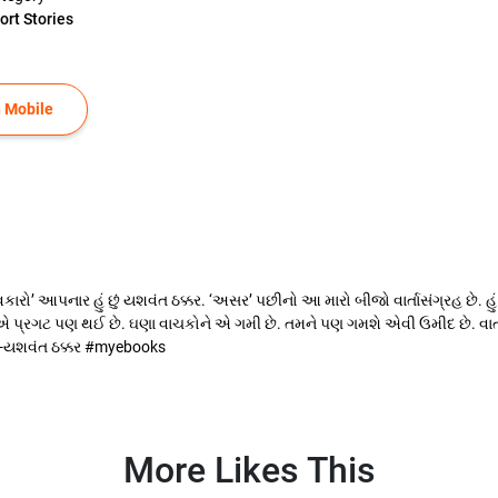
ort Stories
 Mobile
’ આપનાર હું છું યશવંત ઠક્કર. ‘અસર’ પછીનો આ મારો બીજો વાર્તાસંગ્રહ છે. હું જાણું
ં એ પ્રગટ પણ થઈ છે. ઘણા વાચકોને એ ગમી છે. તમને પણ ગમશે એવી ઉમીદ છે. વાર્
 -યશવંત ઠક્કર ‪#‎myebooks‬
More Likes This