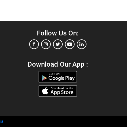
Follow Us On:
Download Our App :
ia
.