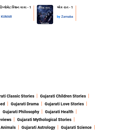
 ડિપ્લોમેટ કિશન કાકા - 1
એક રાત - 1
L KUMAR
by
Zarnaba
ati Classic Stories
Gujarati Children Stories
sed
Gujarati Drama
Gujarati Love Stories
Gujarati Philosophy
Gujarati Health
eviews
Gujarati Mythological Stories
 Animals
Gujarati Astrology
Gujarati Science