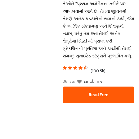
તેઓને "પ્રથમ અમેરિકન" તરીકે પણ
ઓળખવામાં આવે છે. તેમના જીવનમાં
તેમણે અનેક પડકારોનો સામનો કર્યો, જેમ
કે આર્થિક સંકડામણ અને શિક્ષણનો
ત્યાગ, પરંતુ તેમ છતાં તેમણે અનેક
ક્ષેત્રોમાં સિદ્ધીઓ પ્રાપ્ત કરી.
ફ્રેંકલિનની પ્રતિભા અને કાર્યોથી તેમણે
સમગ્ર યુનાઇટેડ સ્ટેટ્સને પ્રભાવિત કર્યું.
(100.5k)
29k
60
8.7k
Read Free