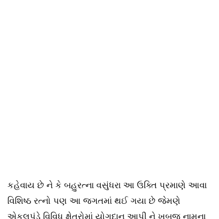
કહેવાય છે ને કે બહુરત્ના વસુંધરા આ ઉક્તિ પ્રમાણે આવા
વિશિષ્ઠ રત્નો પણ આ જગતમાં થઈ ગયા છે જેમણે
એકલપંડે વિવિધ ક્ષેત્રોમાં યોગદાન આપી ને ખૂબજ નામના