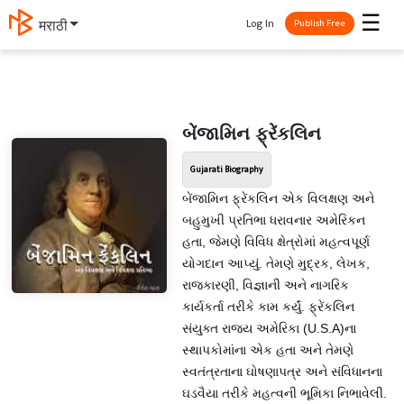
☰
Log In
मराठी
Publish Free
બેંજામિન ફ્રેંકલિન
Gujarati Biography
બેંજામિન ફ્રેંકલિન એક વિલક્ષણ અને
બહુમુખી પ્રતિભા ધરાવનાર અમેરિકન
હતા, જેમણે વિવિધ ક્ષેત્રોમાં મહત્વપૂર્ણ
યોગદાન આપ્યું. તેમણે મુદ્રક, લેખક,
રાજકારણી, વિજ્ઞાની અને નાગરિક
કાર્યકર્તા તરીકે કામ કર્યું. ફ્રેંકલિન
સંયુક્ત રાજ્ય અમેરિકા (U.S.A)ના
સ્થાપકોમાંના એક હતા અને તેમણે
સ્વતંત્રતાના ઘોષણાપત્ર અને સંવિધાનના
ઘડવૈયા તરીકે મહત્વની ભૂમિકા નિભાવેલી.