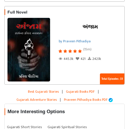
Full Novel
અંજામ
by Praveen Pithadiya
(15m)
445.3k
421
242.1k
Total Episodes : 33
Best Gujarati Stories
|
Gujarati Books PDF
|
Gujarati Adventure Stories
|
Praveen Pithadiya Books PDF
More Interesting Options
Gujarati Short Stories
Gujarati Spiritual Stories