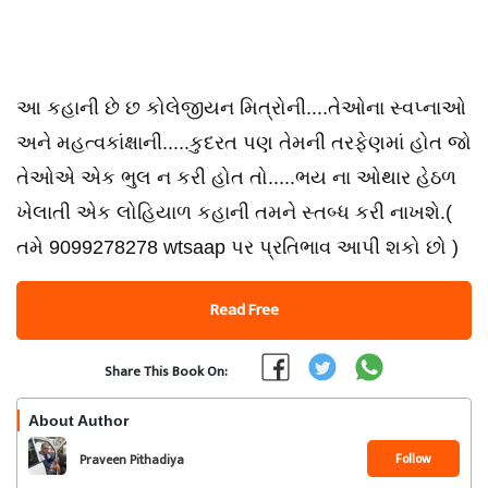
આ કહાની છે છ કોલેજીયન મિત્રોની....તેઓના સ્વપ્નાઓ
અને મહત્વકાંક્ષાની.....કુદરત પણ તેમની તરફેણમાં હોત જો
તેઓએ એક ભુલ ન કરી હોત તો.....ભય ના ઓથાર હેઠળ
ખેલાતી એક લોહિયાળ કહાની તમને સ્તબ્ધ કરી નાખશે.(
તમે 9099278278 wtsaap પર પ્રતિભાવ આપી શકો છો )
Read Free
Share This Book On:
About Author
Follow
Praveen Pithadiya