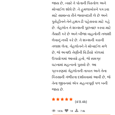
જાય છે, ત્યારે તે પોતાની પિસ્તોલ અને
મોબાઈલ શોધે છે. તે હુમલાખોરને પકડવા
માટે સામાન્ય રીતે જવાબદારી લે છે અને
પુરોહીતને તેને હથકડી પહેરાવવા માટે કહે
છે. ગેહલોત તે શખ્શની પુછતાછ કરવા માટે
તૈયારી કરે છે અને બીજા વાહનોની તલાશી
લેવાનું નક્કી કરે છે. તે શખ્શની કારની
તલાશ લેતા, ગેહલોતને તે મોબાઈલ મળે
છે, જે અગાઉ તેણીની વિડીયો કૉલમાં
ઉપયોગમાં આવ્યો હતો, જે સમગ્ર
ઘટનામાં મહત્વનો પુરાવો છે. આ
પ્રકરણમાં ગેહલોતની તાકાત અને તેના
કિસ્સાની ગંભીરતા દર્શાવવામાં આવી છે, જે
તેના જીવનમાં એક મહત્વપૂર્ણ પળ બની
જાય છે.
(413.4k)
14.1k
14
7.4k