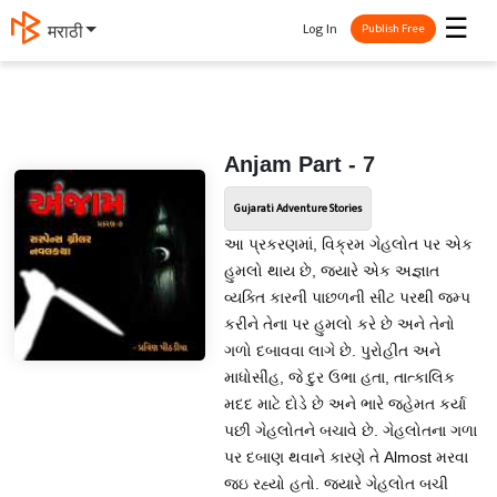
☰
Log In
मराठी
Publish Free
Anjam Part - 7
Gujarati Adventure Stories
આ પ્રકરણમાં, વિક્રમ ગેહલોત પર એક
હુમલો થાય છે, જ્યારે એક અજ્ઞાત
વ્યક્તિ કારની પાછળની સીટ પરથી જમ્પ
કરીને તેના પર હુમલો કરે છે અને તેનો
ગળો દબાવવા લાગે છે. પુરોહીત અને
માધોસીંહ, જે દુર ઉભા હતા, તાત્કાલિક
મદદ માટે દોડે છે અને ભારે જહેમત કર્યા
પછી ગેહલોતને બચાવે છે. ગેહલોતના ગળા
પર દબાણ થવાને કારણે તે Almost મરવા
જઇ રહ્યો હતો. જ્યારે ગેહલોત બચી