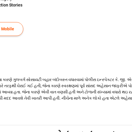
ction Stories
 Mobile
 કારણે ગુલબર્ગ સોસાયટી બહાર બંદોબસ્ત વધારવામાં પોલીસ ઇન્સ્પેક્ટર કે. જી.
ે તરફથી ઘેરાઈ ગઈ હતી, જેના કારણે સ્વરક્ષણમાં પૂર્વ સાંસદ અહેસાન જાફરીએ પોત
ાં આવ્યા હતા. જેના કારણે એવી વાત વણસી હતી અને ટોળાની સંખ્યામાં વધારો થઇ 
પી મદદ આવશે તેવી ખાતરી આપી હતી. નીચેના માળે અનેક લોકો હતા એટલે અહેસાન