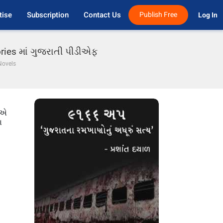
tise
Subscription
Contact Us
Publish Free
Log In 
ories માં ગુજરાતી પીડીએફ
Novels
ીએ
ા