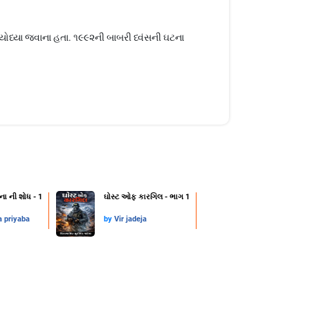
અયોધ્યા જવાના હતા. ૧૯૯૨ની બાબરી ધ્વંસની ઘટના
ના ની શોધ - 1
ઘોસ્ટ ઓફ કારગિલ - ભાગ 1
a priyaba
by
Vir jadeja