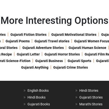
More Interesting Options
ries
Gujarati Fiction Stories
Gujarati Motivational Stories
Gujar
e
Gujarati Poems
Gujarati Travel stories
Gujarati Women Focu
oral Stories
Gujarati Adventure Stories
Gujarati Human Science
g Recipe
Gujarati Letter
Gujarati Horror Stories
Gujarati Film R
rati Science-Fiction
Gujarati Business
Gujarati Sports
Gujarati
Gujarati Anything
Gujarati Crime Stories
English Books
Hindi Stories
Hindi Books
Gujarati Stories
Gujarati Books
Marathi Stories