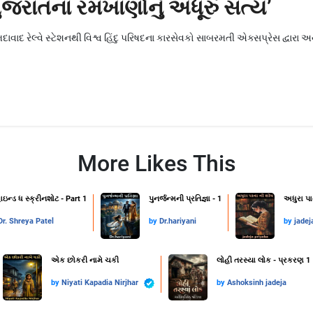
જરાતના રમખાણોનું અધૂરું સત્ય’
ાવાદ રેલ્વે સ્ટેશનથી વિશ્વ હિંદુ પરિષદના કારસેવકો સાબરમતી એક્સપ્રેસ દ્વારા 
More Likes This
ાઇન્ડ ધ સ્ક્રીનશોટ - Part 1
પુનર્જન્મની પ્રતિજ્ઞા - 1
અધુરા પા
Dr. Shreya Patel
by
Dr.hariyani
by
jadej
એક છોકરી નામે ચકી
લોહી તરસ્યા લોક - પ્રકરણ 1
by
Niyati Kapadia Nirjhar
by
Ashoksinh jadeja