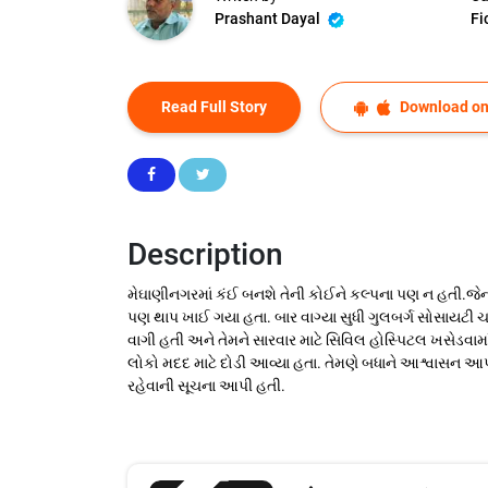
Prashant Dayal
Fi
Read Full Story
Download on
Description
મેઘાણીનગરમાં કંઈ બનશે તેની કોઈને કલ્પના પણ ન હતી.જેના
પણ થાપ ખાઈ ગયા હતા. બાર વાગ્યા સુધી ગુલબર્ગ સોસાયટી ચાર
વાગી હતી અને તેમને સારવાર માટે સિવિલ હોસ્પિટલ ખસેડવામ
લોકો મદદ માટે દોડી આવ્યા હતા. તેમણે બધાને આશ્વાસન આ
રહેવાની સૂચના આપી હતી.