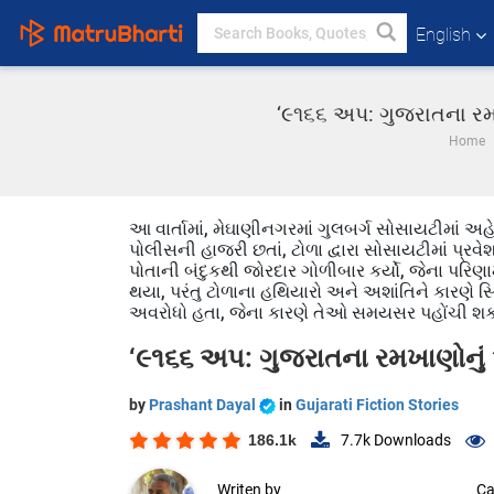
English
‘૯૧૬૬ અપ: ગુજરાતના રમખા
Home
આ વાર્તામાં, મેઘાણીનગરમાં ગુલબર્ગ સોસાયટીમાં અ
પોલીસની હાજરી છતાં, ટોળા દ્વારા સોસાયટીમાં પ્
પોતાની બંદુકથી જોરદાર ગોળીબાર કર્યો, જેના પરિ
થયા, પરંતુ ટોળાના હથિયારો અને અશાંતિને કારણે સ્
અવરોધો હતા, જેના કારણે તેઓ સમયસર પહોંચી શક્
‘૯૧૬૬ અપ: ગુજરાતના રમખાણોનું અ
by
Prashant Dayal
in
Gujarati Fiction Stories
186.1k
7.7k
Downloads
Writen by
Ca