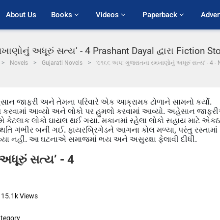
About Us
Books 
Videos 
Paperback 
Adver
ણોનું અધૂરું સત્ય’ - 4 Prashant Dayal દ્વારા Fiction St
Novels
Gujarati Novels
‘૯૧૬૬ અપ: ગુજરાતના રમખાણોનું અધૂરું સત્ય’ - 4 - 
હેસાન જાફરી અને તેમના પરિવારે એક આક્રામક ટોળાને સામનો કર્યો.
રવેશ કરવામાં આવ્યો અને લોકો પર હુમલો કરવામાં આવ્યો. અહેસાન જાફર
ણામે કેટલાક લોકો ઘાયલ થઈ ગયા. મકાનમાં રહેલા લોકો સહાય માટે એકઠ
થિતિ ગંભીર બની ગઈ. ફાયરબ્રિગેડને આગના કોલ મળ્યા, પરંતુ રસ્તામાં
યા નહીં. આ ઘટનાએ સમાજમાં ભય અને અસુરક્ષા ફેલાવી દીધી.
ધૂરું સત્ય’ - 4
15.1k
Views
tegory