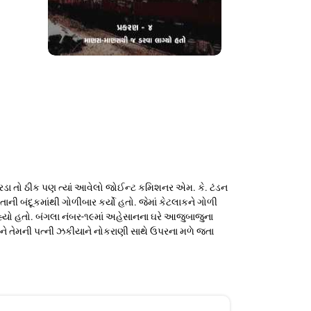
 એરડા તો ઠીક પણ ત્યાં આવેલો જોઈન્ટ કમિશનર એમ. કે. ટંડન
ાની બંદૂકમાંથી ગોળીબાર કર્યો હતો. જેમાં કેટલાકને ગોળી
રહ્યો હતો. બંગલા નંબર-૧૯માં અહેસાનના ઘરે આજુબાજુના
ે તેમની પત્ની ઝકીયાને નોકરાણી સાથે ઉપરના મળે જતા