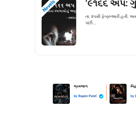
‘૯૧૬૬ અપ: ગુ
Novels
તા. ૨૫મી ફેબ્રુઆરી હતી. અમદ
પછી...
ભ્રમજાળ
બિહ
by
Rupen Patel
by