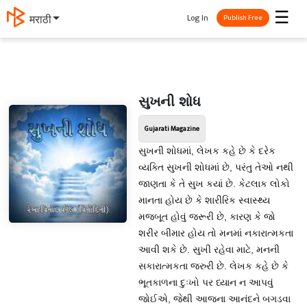
☰
Log In
मराठी
Publish Free
સુખની શોધ
Gujarati Magazine
સુખની શોધમાં, લેખક કહે છે કે દરેક
વ્યક્તિ સુખની શોધમાં છે, પરંતુ તેઓ નથી
જાણતા કે તે સુખ કયાં છે. કેટલાક લોકો
માનતા હોય છે કે શારીરિક સ્વાસ્થ્ય
મજબૂત હોવું જરૂરી છે, કારણ કે જો
શરીર બીમાર હોય તો મનમાં નકારાત્મકતા
આવી શકે છે. સુખી રહેવા માટે, મનની
સકારાત્મકતા જરુરી છે. લેખક કહે છે કે
ભૂતકાળના દુઃખો પર ધ્યાન ન આપવું
જોઈએ, જેથી આજના આનંદને બગડવા