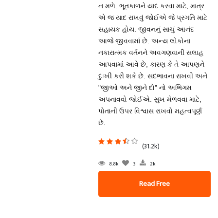
ન મળે. ભૂતકાળને યાદ કરવા માટે, માત્ર
એ જ યાદ રાખવું જોઈએ જે પ્રગતિ માટે
સહાયક હોય. જીવનનું સાચું આનંદ
આજે જીવવામાં છે. અન્ય લોકોના
નકારાત્મક વર્તનને અવગણવાની સલાહ
આપવામાં આવે છે, કારણ કે તે આપણને
દુઃખી કરી શકે છે. સદભાવના રાખવી અને
"જીઓ અને જીને દો" નો અભિગમ
અપનાવવો જોઈએ. સુખ મેળવવા માટે,
પોતાની ઉપર વિશ્વાસ રાખવો મહત્વપૂર્ણ
છે.
(31.2k)
8.8k
3
2k
Read Free