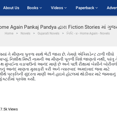
About Us
Books 
Videos 
Paperback 
Adver
 Home Again Pankaj Pandya દ્વારા Fiction Stories માં ગ
Home
Novels
Gujarati Novels
નિષ્ટિ - ૪ - Home Again - Novels
્યાં તે મીણના પુતળા સાથે ભેટી જાય છે. તેમણે એક્સિડેન્ટ ટાળી લીધો
 આપ્યું. નિશીથ મિષ્ટી નામની આ મીણની પૂતળી વિશે જાણતો નથી, પરંતુ ત
 મુંબઈના વડાપાઉંનો આનંદ માણે છે અને પછી રીક્ષામાં બેસીને બોરીવલ
ા ગીતનું આનંદ માણતા મુસાફરી કરી અને ત્યારબાદ અમદાવાદ જવા માટે
 પ્રકૃતિની સુંદરતા માણી અને હાઇવે હોટલમાં થોડીવાર માટે જમવાનું
ફેક્ટરીમાં પ્રવેશ કર્યો.
7.5k
Views