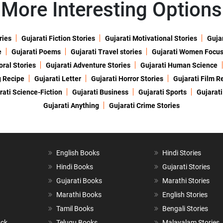
More Interesting Options
ries
Gujarati Fiction Stories
Gujarati Motivational Stories
Gujar
e
Gujarati Poems
Gujarati Travel stories
Gujarati Women Focu
oral Stories
Gujarati Adventure Stories
Gujarati Human Science
g Recipe
Gujarati Letter
Gujarati Horror Stories
Gujarati Film R
rati Science-Fiction
Gujarati Business
Gujarati Sports
Gujarati
Gujarati Anything
Gujarati Crime Stories
English Books
Hindi Stories
Hindi Books
Gujarati Stories
Gujarati Books
Marathi Stories
Marathi Books
English Stories
Tamil Books
Bengali Stories
ack
Telugu Books
Malayalam Stories