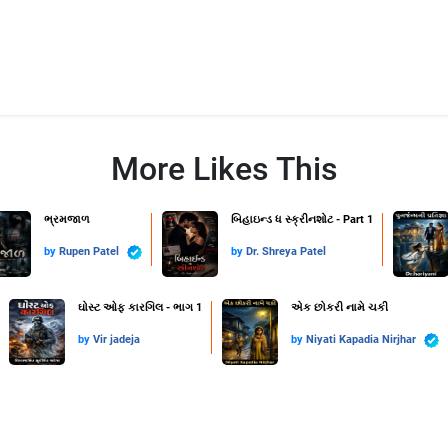
More Likes This
ભ્રમજાળ
બિહાઇન્ડ ધ સ્ક્રીનશોટ - Part 1
by
Rupen Patel
by
Dr. Shreya Patel
ઘોસ્ટ ઓફ કારગિલ - ભાગ 1
એક છોકરી નામે ચકી
by
Vir jadeja
by
Niyati Kapadia Nirjhar