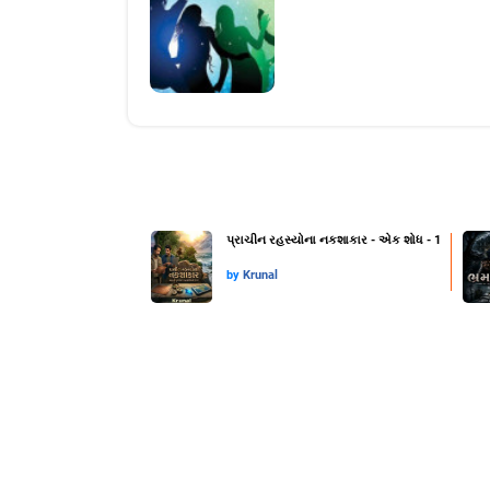
પ્રાચીન રહસ્યોના નકશાકાર - એક શોધ - 1
by
Krunal