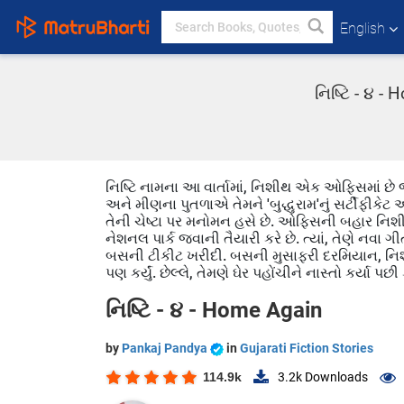
English
નિષ્ટિ - ૪ -
નિષ્ટિ નામના આ વાર્તામાં, નિશીથ એક ઓફિસમાં છે જ
અને મીણના પુતળાએ તેમને 'બુદ્ધુરામ'નું સર્ટીફીકેટ
તેની ચેષ્ટા પર મનોમન હસે છે. ઓફિસની બહાર નિશીથ
નેશનલ પાર્ક જવાની તૈયારી કરે છે. ત્યાં, તેણે નવ
બસની ટીકીટ ખરીદી. બસની મુસાફરી દરમિયાન, નિશીથે
પણ કર્યું. છેલ્લે, તેમણે ઘેર પહોંચીને નાસ્તો કર્યા પછી 
નિષ્ટિ - ૪ - Home Again
by
Pankaj Pandya
in
Gujarati Fiction Stories
114.9k
3.2k
Downloads