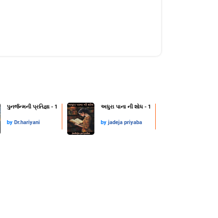
પુનર્જન્મની પ્રતિજ્ઞા - 1
અધુરા પાના ની શોધ - 1
by
Dr.hariyani
by
jadeja priyaba