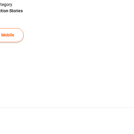
tegory
ction Stories
 Mobile