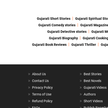
Gujarati Short Stories
Gujarati Spiritual Sto
Gujarati Comedy stories
Gujarati Magazin
Gujarati Detective stories
Gujarati M
Gujarati Biography
Gujarati Cookin
Gujarati Book Reviews
Gujarati Thriller
Guja
About Us
Best Stories
Contact Us
Best Novels
Privacy Policy
Gujarati Videos
Terms of Use
Authors
Refund Policy
Short Videos
FAQs
Publish Paperb