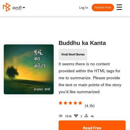
☰
Log In
मराठी
Publish Free
Buddhu ka Kanta
Hindi Short Stories
It seems there is no content
provided within the HTML tags for
me to summarize. Please provide
the text or main points of the story
you'd like summarized.
(4.5k)
19.6k
3
4k
Read Free