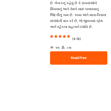
છે. લેખકનું કહેવું છે કે સપનાઓને
સિંચવાનું અને તેમને સારું બનાવવાનું
જિંદગીનું કામ છે. કાવ્ય અંતે માતા-પિતાના
સંબંધોની વાત કરે છે, જે જીવનમાં પ્રેમ
અને મ્હેંકના મહત્વને દર્શાવે છે.
(4.5k)
9.1k
2.6k
Read Free