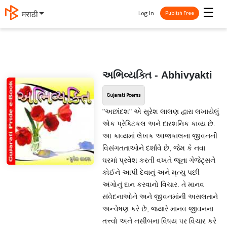
☰
Log In
मराठी
Publish Free
અભિવ્યક્તિ - Abhivyakti
Gujarati Poems
"અછાંદશ" એ સુરેશ લાલણ દ્વારા લખાયેલું
એક પ્રેક્ટિકલ અને દારશનિક કાવ્ય છે.
આ કાવ્યમાં લેખક આજકાલના જીવનની
વિસંગતતાઓને દર્શાવે છે, જેમ કે નવા
ઘરમાં પ્રવેશ કરતી વખતે જૂના ગેજેટ્સને
કોઈને આપી દેવાનું અને મૃત્યુ પછી
અંગોનું દાન કરવાનો વિચાર. તે માનવ
સંવેદનાઓને અને જીવનમાંની અસલતાને
અન્વેષણ કરે છે, જ્યારે માનવ જીવનના
તત્ત્વો અને નસીબના વિષય પર વિચાર કરે