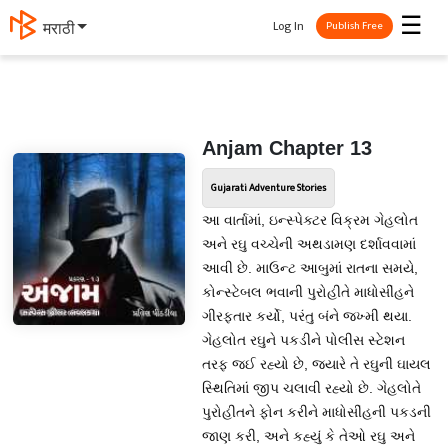
☰
Log In
मराठी
Publish Free
Anjam Chapter 13
Gujarati Adventure Stories
આ વાર્તામાં, ઇન્સ્પેક્ટર વિક્રમ ગેહલોત
અને રઘુ વચ્ચેની અથડામણ દર્શાવવામાં
આવી છે. માઉન્ટ આબુમાં રાતના સમયે,
કોન્સ્ટેબલ ભવાની પુરોહીતે માધોસીંહને
ગીરફ્તાર કર્યો, પરંતુ બંને જખ્મી થયા.
ગેહલોત રઘુને પકડીને પોલીસ સ્ટેશન
તરફ જઈ રહ્યો છે, જ્યારે તે રઘુની ઘાયલ
સ્થિતિમાં જીપ ચલાવી રહ્યો છે. ગેહલોતે
પુરોહીતને ફોન કરીને માધોસીંહની પકડની
જાણ કરી, અને કહ્યું કે તેઓ રઘુ અને