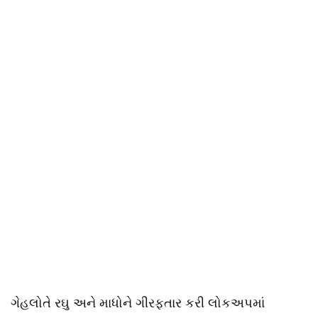
ગેહલોતે રઘુ અને માધોને ગીરફતાર કરી લોકઅપમાં