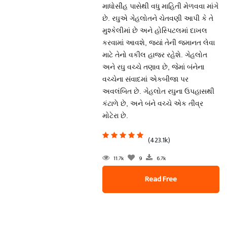
માધોસીંહ પાસેથી વધુ માહિતી મેળવવા માંગે
છે. રઘુએ ગેહલોતને ચેતવણી આપી કે તે
મુશ્કેલીમાં છે અને હોસ્પિટલમાં દાખલ
કરવામાં આવશે, જ્યાં તેની જમાનત લેવા
માટે તેનો વકીલ હાજર રહેશે. ગેહલોત
અને રઘુ વચ્ચે તણાવ છે, જેમાં બંનેના
વચ્ચેના સંવાદમાં એકબીજા પર
અવલંબિત છે. ગેહલોત રઘુના ઉપહાસથી
કંટાળે છે, અને બંને વચ્ચે એક તીવ્ર
મોટેરા છે.
(423.1k)
11.7k
9
6.7k
Read Free