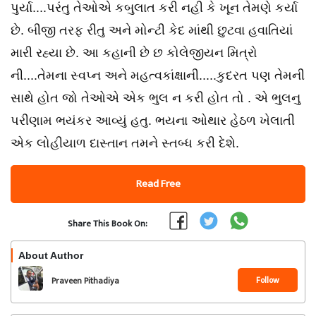
પુર્યા....પરંતુ તેઓએ કબુલાત કરી નહી કે ખૂન તેમણે કર્યા
છે. બીજી તરફ રીતુ અને મોન્ટી કેદ માંથી છુટવા હવાતિયાં
મારી રહ્યા છે. આ કહાની છે છ કોલેજીયન મિત્રો
ની....તેમના સ્વપ્ન અને મહત્વકાંક્ષાની.....કુદરત પણ તેમની
સાથે હોત જો તેઓએ એક ભુલ ન કરી હોત તો . એ ભુલનુ
પરીણામ ભયંકર આવ્યું હતુ. ભયના ઓથાર હેઠળ ખેલાતી
એક લોહીયાળ દાસ્તાન તમને સ્તબ્ધ કરી દેશે.
Read Free
Share This Book On:
About Author
Follow
Praveen Pithadiya