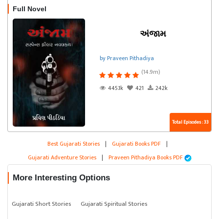
Full Novel
અંજામ
by Praveen Pithadiya
(14.9m)
445.1k
421
242k
Total Episodes : 33
Best Gujarati Stories
|
Gujarati Books PDF
|
Gujarati Adventure Stories
|
Praveen Pithadiya Books PDF
More Interesting Options
Gujarati Short Stories
Gujarati Spiritual Stories