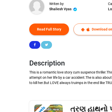
Writen by
Ca
Shailesh Vyas
Lo
Read Full Story
Download on
Description
This is a romantic love story cum suspence thriller.T
attempt on her life by a car accident.The is also abou
to kill her.But LOVE always truimps in the end like TR
ત્રણ હાથનો પ
Novels