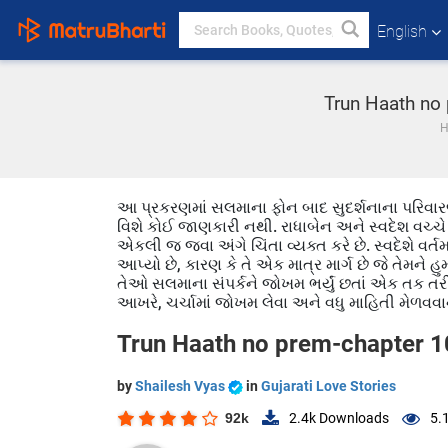
English
Trun Haath no 
આ પ્રકરણમાં સલમાના ફોન બાદ સુદર્શનાના પરિવાર
વિશે કોઈ જાણકારી નથી. રાધાબેન અને સ્વદેશ વચ્ચે ચ
એકલી જ જવા અંગે ચિંતા વ્યક્ત કરે છે. સ્વદેશે વર
આપ્યો છે, કારણ કે તે એક માત્ર માર્ગ છે જે તેમને હુ
તેઓ સલમાના સંપર્કને જોખમ ભર્યું છતાં એક તક તરીક
આખરે, ચર્ચામાં જોખમ લેવા અને વધુ માહિતી મેળવવા
Trun Haath no prem-chapter 1
by
Shailesh Vyas
in
Gujarati Love Stories
92k
2.4k
Downloads
5.