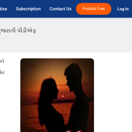
tise
Subscription
Contact Us
Publish Free
Log In 
 ગુજરાતી પીડીએફ
ને
જોર