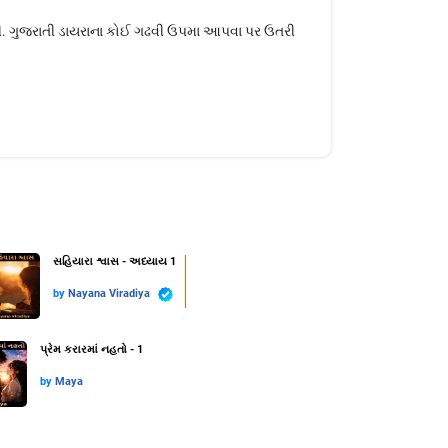
ી. ગુજરાતી ડાયરાના કોઈ ગઢવી ઉપમા આપવા પર ઉતરી
સહિયારા શ્વાસ - અધ્યાય 1
by
Nayana Viradiya
પ્રેમ કરારમાં નહતો - 1
by
Maya