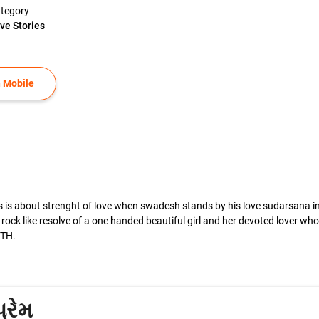
tegory
ve Stories
 Mobile
his is about strenght of love when swadesh stands by his love sudarsana 
t rock like resolve of a one handed beautiful girl and her devoted lover w
UTH.
્રેમ