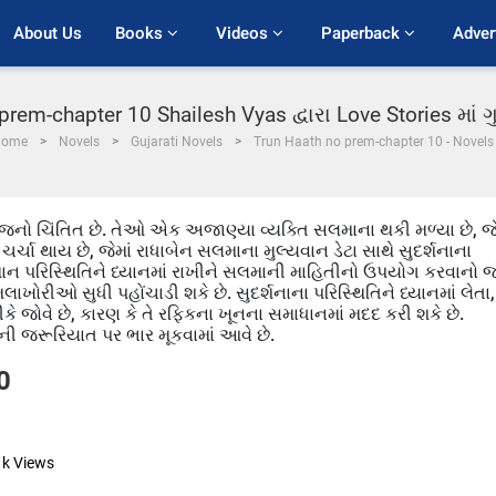
About Us
Books 
Videos 
Paperback 
Adver
prem-chapter 10 Shailesh Vyas દ્વારા Love Stories માં
Home
Novels
Gujarati Novels
Trun Haath no prem-chapter 10 - Novels
જનો ચિંતિત છે. તેઓ એક અજાણ્યા વ્યક્તિ સલમાના થકી મળ્યા છે, જે
ર્ચા થાય છે, જેમાં રાધાબેન સલમાના મુલ્યવાન ડેટા સાથે સુદર્શનાના
્તમાન પરિસ્થિતિને ધ્યાનમાં રાખીને સલમાની માહિતીનો ઉપયોગ કરવાનો 
મલાખોરીઓ સુધી પહોંચાડી શકે છે. સુદર્શનાના પરિસ્થિતિને ધ્યાનમાં લેતા,
ે જોવે છે, કારણ કે તે રફિકના ખૂનના સમાધાનમાં મદદ કરી શકે છે.
ની જરૂરિયાત પર ભાર મૂકવામાં આવે છે.
0
1k
Views