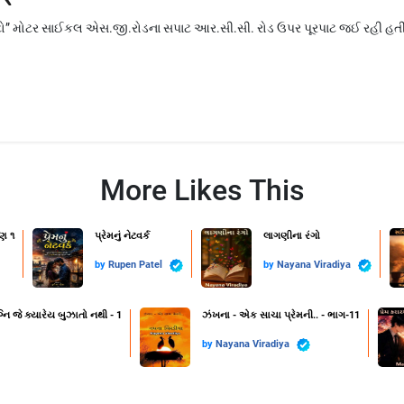
ાટો” મોટર સાઈકલ એસ.જી.રોડના સપાટ આર.સી.સી. રોડ ઉપર પૂરપાટ જઈ રહી હત
More Likes This
ણ ૧
પ્રેમનું નેટવર્ક
લાગણીના રંગો
by
Rupen Patel
by
Nayana Viradiya
નિ જે ક્યારેય બુઝાતો નથી - 1
ઝંખના - એક સાચા પ્રેમની.. - ભાગ-11
by
Nayana Viradiya