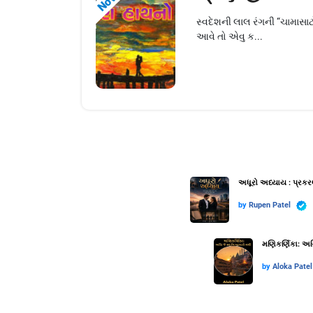
સ્વદેશની લાલ રંગની “ચામાસ
આવે તો એવુ ક...
અધૂરો અધ્યાય : પ્રકર
by
Rupen Patel
મણિકર્ણિકા: અગ્
by
Aloka Patel