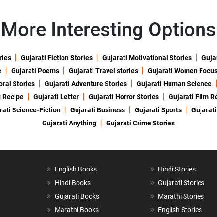
More Interesting Options
ries
Gujarati Fiction Stories
Gujarati Motivational Stories
Gujar
e
Gujarati Poems
Gujarati Travel stories
Gujarati Women Focu
oral Stories
Gujarati Adventure Stories
Gujarati Human Science
g Recipe
Gujarati Letter
Gujarati Horror Stories
Gujarati Film R
rati Science-Fiction
Gujarati Business
Gujarati Sports
Gujarati
Gujarati Anything
Gujarati Crime Stories
English Books
Hindi Stories
Hindi Books
Gujarati Stories
Gujarati Books
Marathi Stories
Marathi Books
English Stories