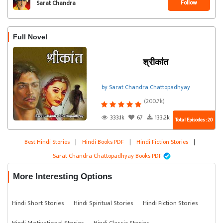
Follow
Sarat Chandra
Chattopadhyay
Full Novel
श्रीकांत
by Sarat Chandra Chattopadhyay
(200.7k)
333.1k
67
133.2k
Total Episodes : 20
Best Hindi Stories
|
Hindi Books PDF
|
Hindi Fiction Stories
|
Sarat Chandra Chattopadhyay Books PDF
More Interesting Options
Hindi Short Stories
Hindi Spiritual Stories
Hindi Fiction Stories
Hindi Motivational Stories
Hindi Classic Stories