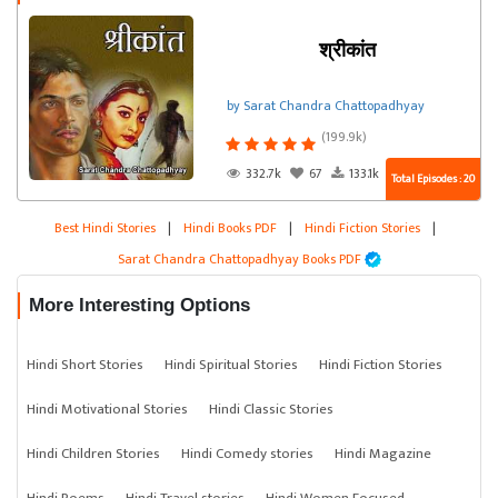
श्रीकांत
by Sarat Chandra Chattopadhyay
(199.9k)
332.7k
67
133.1k
Total Episodes : 20
Best Hindi Stories
|
Hindi Books PDF
|
Hindi Fiction Stories
|
Sarat Chandra Chattopadhyay Books PDF
More Interesting Options
Hindi Short Stories
Hindi Spiritual Stories
Hindi Fiction Stories
Hindi Motivational Stories
Hindi Classic Stories
Hindi Children Stories
Hindi Comedy stories
Hindi Magazine
Hindi Poems
Hindi Travel stories
Hindi Women Focused