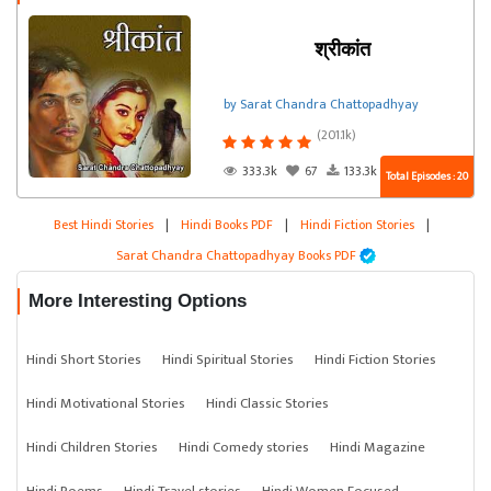
श्रीकांत
by Sarat Chandra Chattopadhyay
(201.1k)
333.3k
67
133.3k
Total Episodes : 20
Best Hindi Stories
|
Hindi Books PDF
|
Hindi Fiction Stories
|
Sarat Chandra Chattopadhyay Books PDF
More Interesting Options
Hindi Short Stories
Hindi Spiritual Stories
Hindi Fiction Stories
Hindi Motivational Stories
Hindi Classic Stories
Hindi Children Stories
Hindi Comedy stories
Hindi Magazine
Hindi Poems
Hindi Travel stories
Hindi Women Focused