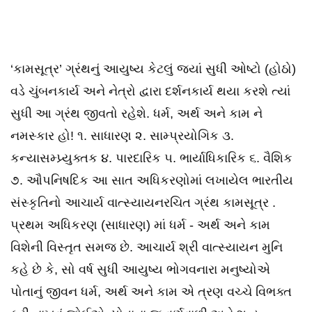
‘કામસૂત્ર’ ગ્રંથનું આયુષ્ય કેટલું જ્યાં સુધી ઓષ્ટો (હોઠો)
વડે ચુંબનકાર્ય અને નેત્રો દ્વારા દર્શનકાર્ય થયા કરશે ત્યાં
સુધી આ ગ્રંથ જીવતો રહેશે. ધર્મ, અર્થ અને કામ ને
નમસ્કાર હો! ૧. સાધારણ ૨. સામ્પ્રયોગિક ૩.
કન્યાસમ્પ્ર્યુક્તક ૪. પારદારિક ૫. ભાર્યાધિકારિક ૬. વૈશિક
૭. ઔપનિષદિક આ સાત અધિકરણોમાં લખાયેલ ભારતીય
સંસ્કૃતિનો આચાર્ય વાત્સ્યાયનરચિત ગ્રંથ કામસૂત્ર .
પ્રથમ અધિકરણ (સાધારણ) માં ધર્મ - અર્થ અને કામ
વિશેની વિસ્તૃત સમજ છે. આચાર્ય શ્રી વાત્સ્યાયન મુનિ
કહે છે કે, સો વર્ષ સુધી આયુષ્ય ભોગવનારા મનુષ્યોએ
પોતાનું જીવન ધર્મ, અર્થ અને કામ એ ત્રણ વચ્ચે વિભક્ત