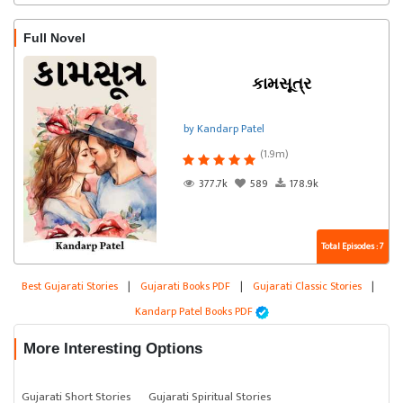
Full Novel
કામસૂત્ર
by Kandarp Patel
(1.9m)
377.7k
589
178.9k
Total Episodes : 7
Best Gujarati Stories
|
Gujarati Books PDF
|
Gujarati Classic Stories
|
Kandarp Patel Books PDF
More Interesting Options
Gujarati Short Stories
Gujarati Spiritual Stories