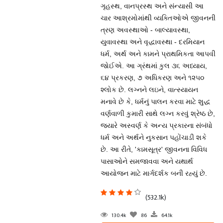
ગૃહસ્થ, વાનપ્રસ્થ અને સંન્યાસી આ
ચાર આશ્રમોમાંથી વ્યક્તિઓએ જીવનની
ત્રણ અવસ્થાઓ - બાલ્યાવસ્થા,
યુવાવસ્થા અને વૃદ્ધાવસ્થા - દરમિયાન
ધર્મ, અર્થ અને કામને પ્રાથમિકતા આપવી
જોઈએ. આ ગ્રંથમાં કુલ ૩૬ અધ્યાય,
૬૪ પ્રકરણ, ૭ અધિકરણ અને ૧૨૫૦
શ્લોક છે. લગ્નને લઇને, વાત્સ્યાયન
મનાવે છે કે, ધર્મનું પાલન કરવા માટે શુદ્ધ
વર્ણવાળી કુમારી સાથે લગ્ન કરવું શ્રેષ્ઠ છે,
જ્યારે અસ્વર્ણ કે અન્ય પ્રકારના સંબંધો
ધર્મ અને અર્થને નુકસાન પહોંચાડી શકે
છે. આ રીતે, 'કામસૂત્ર' જીવનના વિવિધ
પાસાઓને સમજાવવા અને યથાર્થ
આયોજન માટે માર્ગદર્શક બની રહ્યું છે.
(532.1k)
130.4k
86
64.1k