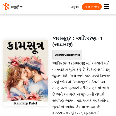
☰
Log In
मराठी
Publish Free
કામસૂત્ર : અધિકરણ -૧
(સાધારણ)
Gujarati Classic Stories
આધિકરણ ૧ (સાધારણ) માં, આચાર્ય શ્રી
વાત્સ્યાયન મુંનિ કહે છે કે, માણસે પોતાનું
જીવન ધર્મ, અર્થ અને કામ વચ્ચે વિભક્ત
કરવું જોઈએ. 'કામસૂત્ર' ગ્રંથમાં આ
ત્રણ પરમ પુરુષાર્થ તરીકે ગણવામાં આવે
છે અને આ ગ્રંથના જીવનની યથાર્થ
સમજણ આપવા માટે અનેક આચાર્યોના
ગ્રંથોનો આધાર લેવામાં આવ્યો છે.
વાત્સ્યાયન કહે છે કે, બ્રહ્મચારી,