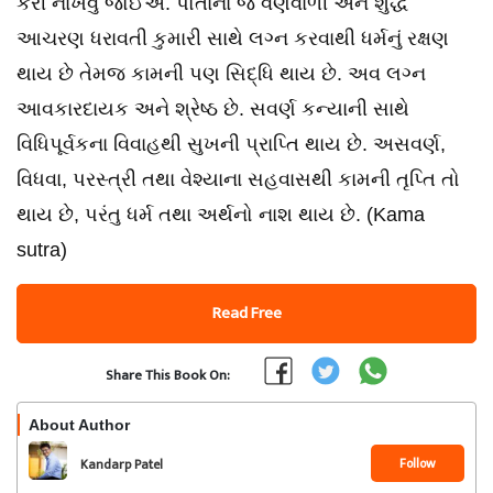
કરી નાખવું જોઈએ. પોતાના જ વર્ણવાળી અને શુદ્ધ
આચરણ ધરાવતી કુમારી સાથે લગ્ન કરવાથી ધર્મનું રક્ષણ
થાય છે તેમજ કામની પણ સિદ્ધિ થાય છે. અવ લગ્ન
આવકારદાયક અને શ્રેષ્ઠ છે. સવર્ણ કન્યાની સાથે
વિધિપૂર્વકના વિવાહથી સુખની પ્રાપ્તિ થાય છે. અસવર્ણ,
વિધવા, પરસ્ત્રી તથા વેશ્યાના સહવાસથી કામની તૃપ્તિ તો
થાય છે, પરંતુ ધર્મ તથા અર્થનો નાશ થાય છે. (Kama
sutra)
Read Free
Share This Book On:
About Author
Follow
Kandarp Patel