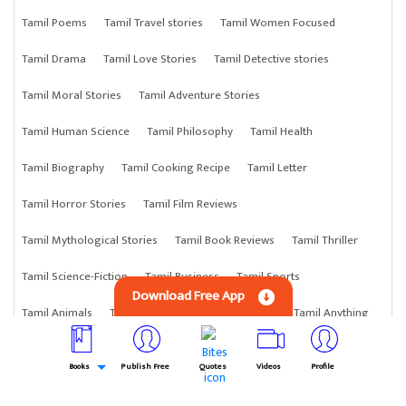
Tamil Poems
Tamil Travel stories
Tamil Women Focused
Tamil Drama
Tamil Love Stories
Tamil Detective stories
Tamil Moral Stories
Tamil Adventure Stories
Tamil Human Science
Tamil Philosophy
Tamil Health
Tamil Biography
Tamil Cooking Recipe
Tamil Letter
Tamil Horror Stories
Tamil Film Reviews
Tamil Mythological Stories
Tamil Book Reviews
Tamil Thriller
Tamil Science-Fiction
Tamil Business
Tamil Sports
Download Free App
Tamil Animals
Tamil Astrology
Tamil Science
Tamil Anything
Tamil Crime Stories
Books
Publish Free
Quotes
Videos
Profile