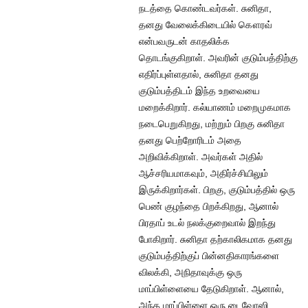
நடத்தை கொண்டவர்கள். சுனிதா,
தனது வேலைக்கிடையில் கௌரவ்
என்பவருடன் காதலிக்க
தொடங்குகிறாள். அவரின் குடும்பத்திற்கு
எதிர்ப்புள்ளதால், சுனிதா தனது
குடும்பத்திடம் இந்த உறவையை
மறைக்கிறார். கல்யாணம் மறைமுகமாக
நடைபெறுகிறது, மற்றும் பிறகு சுனிதா
தனது பெற்றோரிடம் அதை
அறிவிக்கிறாள். அவர்கள் அதில்
ஆச்சரியமாகவும், அதிர்ச்சியிலும்
இருக்கிறார்கள். பிறகு, குடும்பத்தில் ஒரு
பெண் குழந்தை பிறக்கிறது, ஆனால்
பிரதாப் உடல் நலக்குறைவால் இறந்து
போகிறார். சுனிதா தற்காலிகமாக தனது
குடும்பத்திற்குப் பின்னதிகாரங்களை
விலக்கி, அநிதாவுக்கு ஒரு
மாப்பிள்ளையை தேடுகிறாள். ஆனால்,
அந்த மாப்பிள்ளை ஒரு டைவோஸி