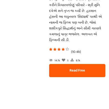
કરીને વિચારવલોણું પરિવારે - શ્રી મુનિ
દવેએ મને તૃપ્ત જ કર્યો છે. હરમાન
હૅસની આ લઘુનવલ ‘સિધ્ધાર્થ’ પરથી એ
નામની જ ફિલ્મ પણ બની છે, જેમાં
શશીકપુરે સિદ્ધાર્થનું અને સીમી ગરવાલે
કમલાનું પાત્ર ભજવેલ. અલબત એ
ફિલ્મની સી.ડી.
(10.4k)
14.7k
5
9.7k
Read Free