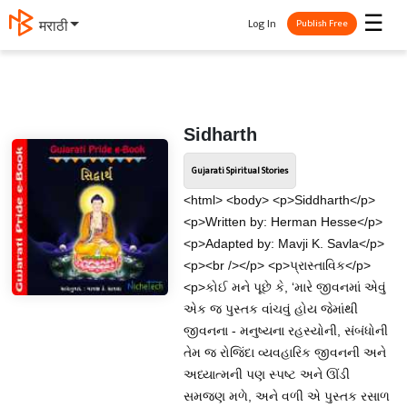
☰
Log In
मराठी
Publish Free
Sidharth
Gujarati Spiritual Stories
<html> <body> <p>Siddharth</p>
<p>Written by: Herman Hesse</p>
<p>Adapted by: Mavji K. Savla</p>
<p><br /></p> <p>પ્રાસ્તાવિક</p>
<p>કોઈ મને પૂછે કે, ‘મારે જીવનમાં એવું
એક જ પુસ્તક વાંચવું હોય જેમાંથી
જીવનના - મનુષ્યના રહસ્યોની, સંબંધોની
તેમ જ રોજિંદા વ્યવહારિક જીવનની અને
અધ્યાત્મની પણ સ્પષ્ટ અને ઊંડી
સમજણ મળે, અને વળી એ પુસ્તક રસાળ