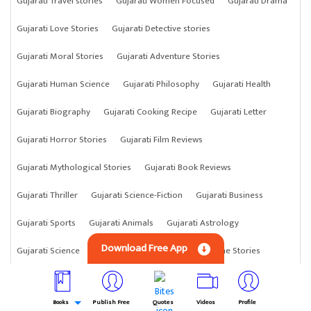
Gujarati Travel stories
Gujarati Women Focused
Gujarati Drama
Gujarati Love Stories
Gujarati Detective stories
Gujarati Moral Stories
Gujarati Adventure Stories
Gujarati Human Science
Gujarati Philosophy
Gujarati Health
Gujarati Biography
Gujarati Cooking Recipe
Gujarati Letter
Gujarati Horror Stories
Gujarati Film Reviews
Gujarati Mythological Stories
Gujarati Book Reviews
Gujarati Thriller
Gujarati Science-Fiction
Gujarati Business
Gujarati Sports
Gujarati Animals
Gujarati Astrology
Download Free App
Gujarati Science
Gujarati Anything
Gujarati Crime Stories
Books
Publish Free
Quotes
Videos
Profile