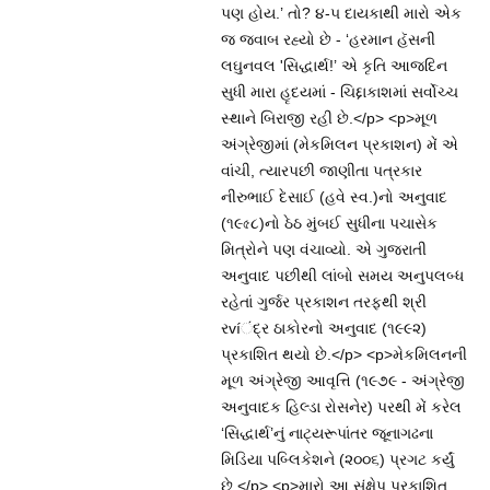
પણ હોય.’ તો? ૪-૫ દાયકાથી મારો એક
જ જવાબ રહ્યો છે - ‘હરમાન હૅસની
લઘુનવલ 'સિદ્ધાર્થ!’ એ કૃતિ આજદિન
સુધી મારા હૃદયમાં - ચિદ્દાકાશમાં સર્વોચ્ચ
સ્થાને બિરાજી રહી છે.</p> <p>મૂળ
અંગ્રેજીમાં (મેકમિલન પ્રકાશન) મેં એ
વાંચી, ત્યારપછી જાણીતા પત્રકાર
નીરુભાઈ દેસાઈ (હવે સ્વ.)નો અનુવાદ
(૧૯৫૮)નો ઠેઠ મુંબઈ સુધીના પચાસેક
મિત્રોને પણ વંચાવ્યો. એ ગુજરાતી
અનુવાદ પછીથી લાંબો સમય અનુપલબ્ધ
રહેતાં ગુર્જર પ્રકાશન તરફથી શ્રી
રvíંદ્ર ઠાકોરનો અનુવાદ (૧૯૯૨)
પ્રકાશિત થયો છે.</p> <p>મેકમિલનની
મૂળ અંગ્રેજી આવૃત્તિ (૧૯૭૯ - અંગ્રેજી
અનુવાદક હિલ્ડા રોસનેર) પરથી મેં કરેલ
‘સિદ્ધાર્થ’નું નાટ્યરૂપાંતર જૂનાગઢના
મિડિયા પબ્લિકેશને (૨૦૦૬) પ્રગટ કર્યું
છે.</p> <p>મારો આ સંક્ષેપ પ્રકાશિત