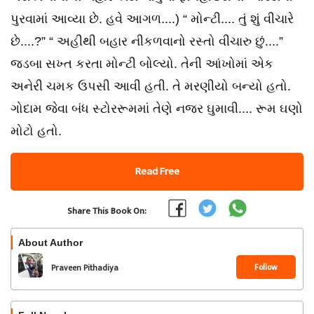
પુરવામાં આવ્યા છે. હવે આગળ....) “ મોન્ટી.... તું શું વીચારે
છે....?” “ અહીથી બહાર નીકળવાનો રસ્તો વીચારુ છું....”
જડબા સખ્ત કરતા મોન્ટી બોલ્યો. તેની આંખોમાં એક
અનેરી ચમક ઉપસી આવી હતી. તે મરણીયો બન્યો હતો.
ગોદામ જેવા બંધ સ્ટોરરૂમમાં તેણે નજર ઘુમાવી.... રૂમ ઘણો
મોટો હતો.
Read Free
Share This Book On:
About Author
Follow
Praveen Pithadiya