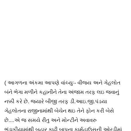
( આગળના અંકમા આપણે વાંચ્યુઃ- વીજય અને ગેહલોત
બંને ભેગા મળીને કહાનીને તેના અંજામ તરફ લઇ જવાનું
નક્કી કરે છે. જ્યારે બીજી તરફ ડી.આઇ.જી.પંડયા
ગેહલોતના રાજીનામાંથી બેચેન થઇ તેને ફોન કરી બેસે
છે....એ જ સમયે રીતુ અને મોન્ટીને અવાવરુ
ભંડાકીયામાંથી બહાર કાઢી બાપુના ફાર્મહાઉસની ઓરડીમાં