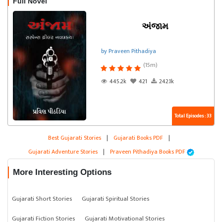
Full Novel
અંજામ
by Praveen Pithadiya
(15m)
445.2k
421
242.1k
Total Episodes : 33
Best Gujarati Stories
|
Gujarati Books PDF
|
Gujarati Adventure Stories
|
Praveen Pithadiya Books PDF
More Interesting Options
Gujarati Short Stories
Gujarati Spiritual Stories
Gujarati Fiction Stories
Gujarati Motivational Stories