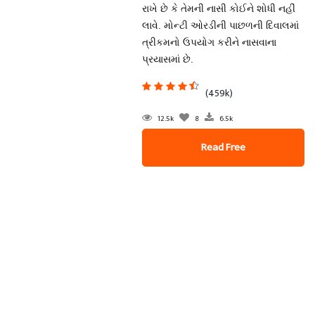
રાખે છે કે તેમની નાસી કોઈને શોધી નહીં
લાવે. મોન્ટી ઓરડીની પાછળની દિવાલમાં
ત્રીકમનો ઉપયોગ કરીને નાસવાના
પ્રયાસમાં છે.
(459k)
12.5k
8
6.5k
Read Free