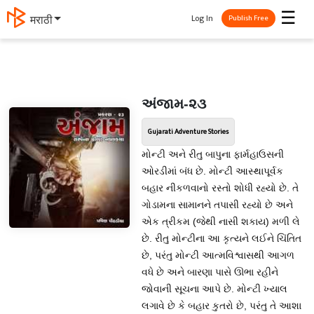
☰
Log In
मराठी
Publish Free
અંજામ-૨૩
Gujarati Adventure Stories
મોન્ટી અને રીતુ બાપુના ફાર્મહાઉસની
ઓરડીમાં બંધ છે. મોન્ટી આસ્થાપૂર્વક
બહાર નીકળવાનો રસ્તો શોધી રહ્યો છે. તે
ગોડામના સામાનને તપાસી રહ્યો છે અને
એક ત્રીકમ (જેથી નાસી શકાય) મળી લે
છે. રીતુ મોન્ટીના આ કૃત્યને લઈને ચિંતિત
છે, પરંતુ મોન્ટી આત્મવિશ્વાસથી આગળ
વધે છે અને બારણા પાસે ઊભા રહીને
જોવાની સૂચના આપે છે. મોન્ટી ખ્યાલ
લગાવે છે કે બહાર કુતરો છે, પરંતુ તે આશા