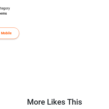
tegory
oems
 Mobile
More Likes This