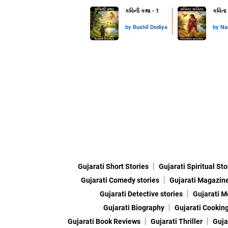
કવિની કથા - 1
કવિતા 
by
Rushil Dodiya
by
Na
Gujarati Short Stories
Gujarati Spiritual Sto
Gujarati Comedy stories
Gujarati Magazin
Gujarati Detective stories
Gujarati M
Gujarati Biography
Gujarati Cookin
Gujarati Book Reviews
Gujarati Thriller
Guja