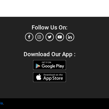
Follow Us On:
Download Our App :
ia
.