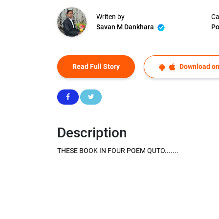
Writen by
Ca
Savan M Dankhara
P
Read Full Story
Download on
Description
THESE BOOK IN FOUR POEM QUTO.......