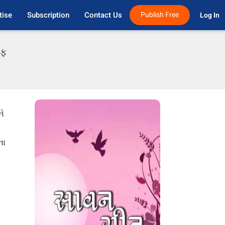
tise
Subscription
Contact Us
Publish Free
Log In 
એફ
ને
ના