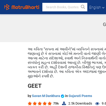
English
G
આ કવિતા "સપના માં આવીને"માં વ્યક્તિને સપનામાં 
જણાવ્યું છે કે સપનામાં કોઈએ મનની વાતો જાણી લે
આત્મા માટેના સંદેશાઓ, સ્વાર્થ અને નિસ્વાર્થની 
સંબંધોનું મહત્વ દર્શાવવામાં આવ્યું છે. બીજી ભાગ
વ્યક્ત કરી છે. અહીં દેશની રાજકીય સ્થિતિનું પણ 
અભાવને દર્શાવ્યા છે. આ કવિતા એક અંદાજમાં જીવ
મુદ્દાઓને સ્પર્શે છે.
GEET
by
Savan M Dankhara
in
Gujarati Poems
79k
2.5k
Downloads
9.