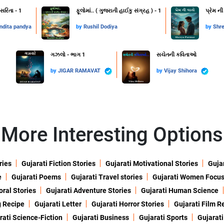
સરિતા - 1
ફૂલોમાં.. ( ગુજરાતી હાઈકુ સંગ્રહ ) - 1
પ્રેમ ની
ndita pandya
by
Rushil Dodiya
by
Shr
ગઝલો - ભાગ 1
સચેતની કવિતાઓ
by
JIGAR RAMAVAT
by
Vijay Shihora
More Interesting Options
ries
Gujarati Fiction Stories
Gujarati Motivational Stories
Gujar
e
Gujarati Poems
Gujarati Travel stories
Gujarati Women Focu
oral Stories
Gujarati Adventure Stories
Gujarati Human Science
g Recipe
Gujarati Letter
Gujarati Horror Stories
Gujarati Film R
rati Science-Fiction
Gujarati Business
Gujarati Sports
Gujarati