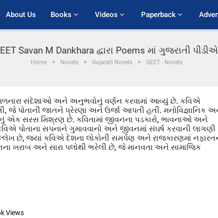
About Us
Books 
Videos 
Paperback 
Adver
EET Savan M Dankhara દ્વારા Poems માં ગુજરાતી પીડી
Home
Novels
Gujarati Novels
GEET - Novels
મળનારા સંદેશાઓ અને અનુભવોનું વર્ણન કરવામાં આવ્યું છે. કવિએ
તી, જે પોતાની જાતને પ્રેરણા અને ઉર્જા આપતી હતી. મનોવિજ્ઞાનિક અ
વાતોનું એક સરસ મિશ્રણ છે. કવિતામાં જીવનના પડકારો, ભાવનાઓ અને
માં, કવિએ પોતાના સપનાને ગુમાવવાનો અને જીવનમાં સંઘર્ષ કરવાની લાગણી
ઉલ્લેખ છે, જ્યાં કવિએ દેશના લોકોની સમર્પણ અને રાજકારણમાં નફારત
નના ખરાબ અને સારા પલોથી ભરેલી છે, જે માનવતા અને સામાજિક
6k
Views