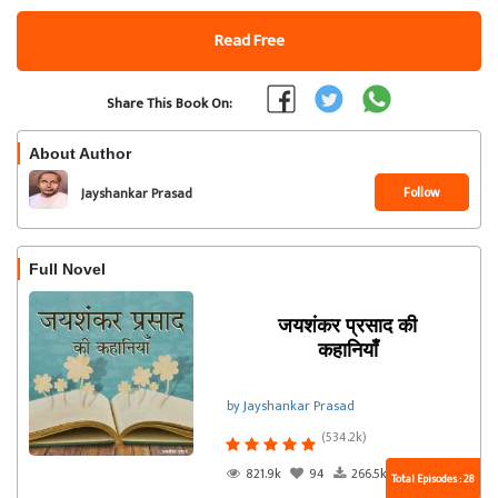
Read Free
Share This Book On:
About Author
Follow
Jayshankar Prasad
Full Novel
जयशंकर प्रसाद की
कहानियाँ
by Jayshankar Prasad
(534.2k)
821.9k
94
266.5k
Total Episodes : 28