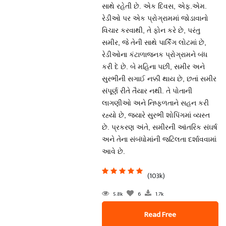
સાથે રહેતી છે. એક દિવસ, એફ.એમ.
રેડીઓ પર એક પ્રોગ્રામમાં જોડાવાનો
વિચાર કરવાથી, તે ફોન કરે છે, પરંતુ
સમીર, જે તેની સાથે પાર્કિંગ લોટમાં છે,
રેડીઓના કંટાળાજનક પ્રોગ્રામને બંધ
કરી દે છે. બે મહિના પછી, સમીર અને
સુરભીની સગાઈ નક્કી થાય છે, છતાં સમીર
સંપૂર્ણ રીતે તૈયાર નથી. તે પોતાની
લાગણીઓ અને નિષ્ફળતાને સહન કરી
રહ્યો છે, જ્યારે સુરભી શોપિંગમાં વ્યસ્ત
છે. પ્રકરણ અંતે, સમીરની આંતરિક સંઘર્ષ
અને તેના સંબંધોમાંની જટિલતા દર્શાવવામાં
આવે છે.
(103k)
5.8k
6
1.7k
Read Free