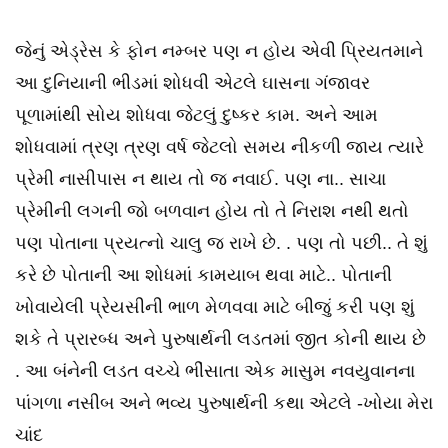
જેનું એડ્રેસ કે ફોન નમ્બર પણ ન હોય એવી પ્રિયતમાને
આ દુનિયાની ભીડમાં શોધવી એટલે ઘાસના ગંજાવર
પૂળામાંથી સોય શોધવા જેટલું દુષ્કર કામ. અને આમ
શોધવામાં ત્રણ ત્રણ વર્ષ જેટલો સમય નીકળી જાય ત્યારે
પ્રેમી નાસીપાસ ન થાય તો જ નવાઈ. પણ ના.. સાચા
પ્રેમીની લગની જો બળવાન હોય તો તે નિરાશ નથી થતો
પણ પોતાના પ્રયત્નો ચાલુ જ રાખે છે. . પણ તો પછી.. તે શું
કરે છે પોતાની આ શોધમાં કામયાબ થવા માટે.. પોતાની
ખોવાયેલી પ્રેયસીની ભાળ મેળવવા માટે બીજું કરી પણ શું
શકે તે પ્રારબ્ધ અને પુરુષાર્થની લડતમાં જીત કોની થાય છે
. આ બંનેની લડત વચ્ચે ભીંસાતા એક માસુમ નવયુવાનના
પાંગળા નસીબ અને ભવ્ય પુરુષાર્થની કથા એટલે -ખોયા મેરા
ચાંદ