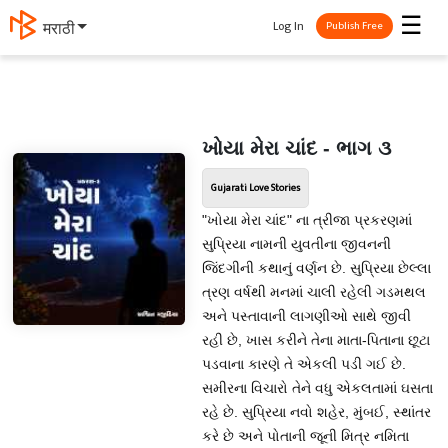
☰
Log In
मराठी
Publish Free
ખોયા મેરા ચાંદ - ભાગ ૩
Gujarati Love Stories
"ખોયા મેરા ચાંદ" ના ત્રીજા પ્રકરણમાં
સુપ્રિયા નામની યુવતીના જીવનની
જિંદગીની કથાનું વર્ણન છે. સુપ્રિયા છેલ્લા
ત્રણ વર્ષથી મનમાં ચાલી રહેલી ગડમથલ
અને પસ્તાવાની લાગણીઓ સાથે જીવી
રહી છે, ખાસ કરીને તેના માતા-પિતાના છૂટા
પડવાના કારણે તે એકલી પડી ગઈ છે.
સમીરના વિચારો તેને વધુ એકલતામાં ઘસતા
રહે છે. સુપ્રિયા નવો શહેર, મુંબઈ, સ્થાંતર
કરે છે અને પોતાની જૂની મિત્ર નમિતા