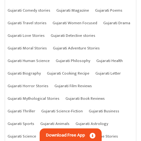
Gujarati Comedy stories
Gujarati Magazine
Gujarati Poems
Gujarati Travel stories
Gujarati Women Focused
Gujarati Drama
Gujarati Love Stories
Gujarati Detective stories
Gujarati Moral Stories
Gujarati Adventure Stories
Gujarati Human Science
Gujarati Philosophy
Gujarati Health
Gujarati Biography
Gujarati Cooking Recipe
Gujarati Letter
Gujarati Horror Stories
Gujarati Film Reviews
Gujarati Mythological Stories
Gujarati Book Reviews
Gujarati Thriller
Gujarati Science-Fiction
Gujarati Business
Gujarati Sports
Gujarati Animals
Gujarati Astrology
Download Free App
Gujarati Science
Gujarati Anything
Gujarati Crime Stories