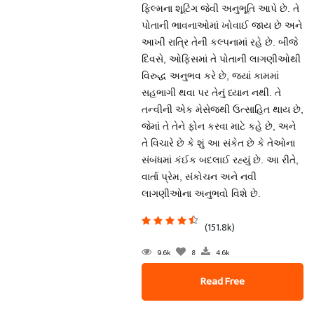
ફિલ્મના શૂટિંગ જેવી અનુભૂતિ આપે છે. તે
પોતાની ભાવનાઓમાં ખોવાઈ જાય છે અને
આખી રાત્રિ તેની કલ્પનામાં રહે છે. બીજે
દિવસે, ઓફિસમાં તે પોતાની લાગણીઓથી
વિરુદ્ધ અનુભવ કરે છે, જ્યાં કામમાં
સહભાગી થવા પર તેનું ધ્યાન નથી. તે
તન્વીની એક મેસેજથી ઉત્સાહિત થાય છે,
જેમાં તે તેને ફોન કરવા માટે કહે છે, અને
તે વિચારે છે કે શું આ સંકેત છે કે તેઓના
સંબંધમાં કંઈક બદલાઈ રહ્યું છે. આ રીતે,
વાર્તા પ્રેમ, સંકોચન અને નવી
લાગણીઓના અનુભવો વિશે છે.
(151.8k)
9.6k
8
4.6k
Read Free