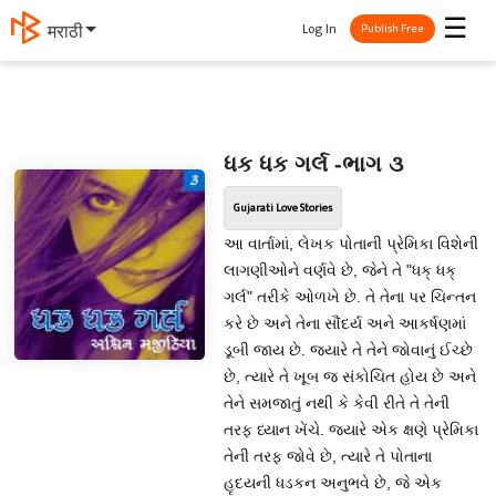
☰
Log In
मराठी
Publish Free
ધક ધક ગર્લ -ભાગ ૩
Gujarati Love Stories
આ વાર્તામાં, લેખક પોતાની પ્રેમિકા વિશેની
લાગણીઓને વર્ણવે છે, જેને તે "ધક્ ધક્
ગર્લ" તરીકે ઓળખે છે. તે તેના પર ચિન્તન
કરે છે અને તેના સૌંદર્ય અને આકર્ષણમાં
ડૂબી જાય છે. જ્યારે તે તેને જોવાનું ઈચ્છે
છે, ત્યારે તે ખૂબ જ સંકોચિત હોય છે અને
તેને સમજાતું નથી કે કેવી રીતે તે તેની
તરફ ધ્યાન ખેંચે. જ્યારે એક ક્ષણે પ્રેમિકા
તેની તરફ જોવે છે, ત્યારે તે પોતાના
હૃદયની ધડકન અનુભવે છે, જે એક