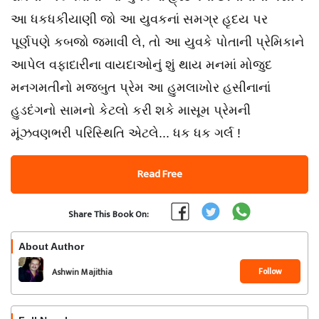
આ ધકધકીયાણી જો આ યુવકનાં સમગ્ર હૃદય પર
પૂર્ણપણે કબજો જમાવી લે, તો આ યુવકે પોતાની પ્રેમિકાને
આપેલ વફાદારીના વાયદાઓનું શું થાય મનમાં મોજુદ
મનગમતીનો મજબુત પ્રેમ આ હુમલાખોર હસીનાનાં
હુડદંગનો સામનો કેટલો કરી શકે માસૂમ પ્રેમની
મૂંઝવણભરી પરિસ્થિતિ એટલે... ધક ધક ગર્લ !
Read Free
Share This Book On:
About Author
Follow
Ashwin Majithia