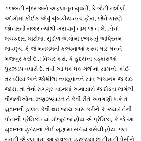
ગજબની સુંદર અને અફલાતૂન યુવતી, કે જેની નશીલી
આંખોમાં કોઈક એવું ચુંબકીય-તત્વ હોય, જેને કારણે
જોનારની નજર ત્યાંથી ખસવાનું નામ જ ન લે...તેનાં
લચકદાર, ઘાટીલા, સુડોળ અંગોમાં છલકાતું અપ્રિતમ
લાવણ્ય, કે જે મનગમતી કલ્પનાઓ કરવા માટે મનને
મજબુર કરી દે..! વિચાર કરો, કે હૃદયના ધડ્કારાઓ
પુરઝડપે વધારી દે, તેવી આ ધક ધક ગર્લ નો સામનો, કોઈ
તરવરીયા અને જોશીલા નવયુવાનને સાવ અચાનક જ થઇ
જાય, તો તેનાં સમગ્ર બદનમાં અનાયાસે જ દોડવા લાગેલી
વીજળીઓના ઝણઝણાટને તે કેવી રીતે અવગણી શકે તે
યુવાનની હાલત કેવી થઇ જાય ખાસ કરીને કે જયારે તેની
પોતાની પ્રેમિકા ત્યાં મોજુદ જ હોય એ પ્રેમિકા, કે જે આ
યુવાનના હૃદયના કોઈ ખૂણામાં સદાય વસેલી હોય, પણ
રાતની એકલતામાં આ યુવકના હ્રદયમાં છાનીમાની પેસીને