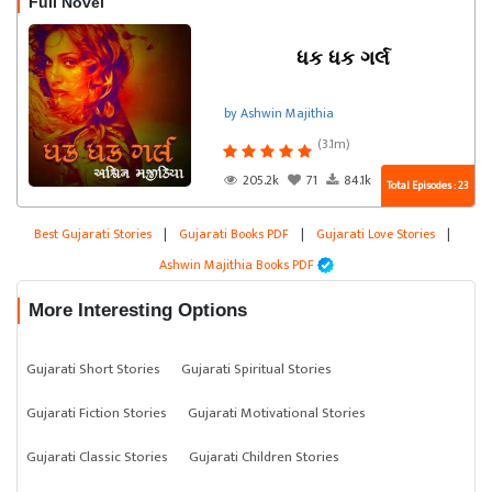
Full Novel
ધક ધક ગર્લ
by Ashwin Majithia
(3.1m)
205.2k
71
84.1k
Total Episodes : 23
Best Gujarati Stories
|
Gujarati Books PDF
|
Gujarati Love Stories
|
Ashwin Majithia Books PDF
More Interesting Options
Gujarati Short Stories
Gujarati Spiritual Stories
Gujarati Fiction Stories
Gujarati Motivational Stories
Gujarati Classic Stories
Gujarati Children Stories