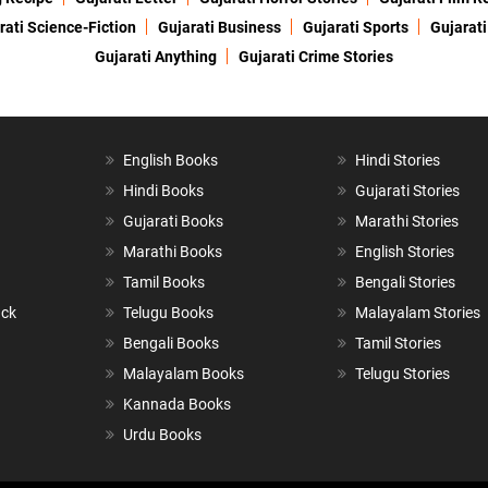
rati Science-Fiction
Gujarati Business
Gujarati Sports
Gujarati
Gujarati Anything
Gujarati Crime Stories
English Books
Hindi Stories
Hindi Books
Gujarati Stories
Gujarati Books
Marathi Stories
Marathi Books
English Stories
Tamil Books
Bengali Stories
ack
Telugu Books
Malayalam Stories
Bengali Books
Tamil Stories
Malayalam Books
Telugu Stories
Kannada Books
Urdu Books