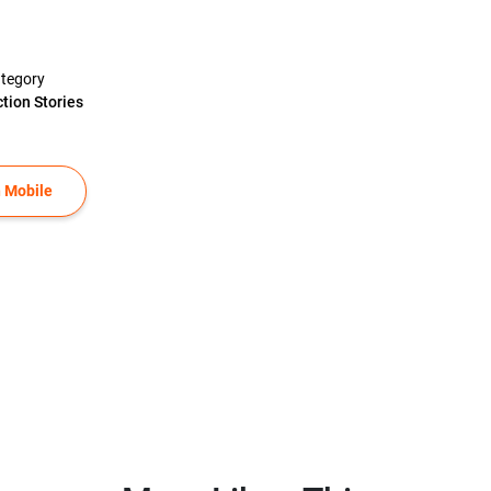
tegory
ction Stories
 Mobile