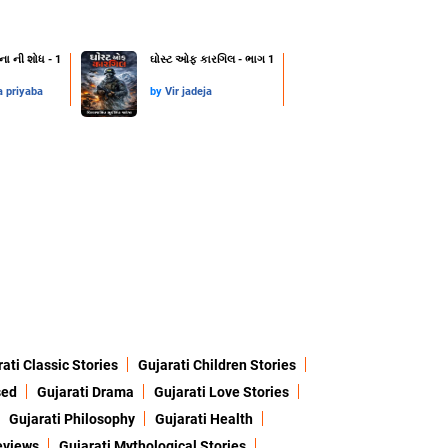
ના ની શોધ - 1
ઘોસ્ટ ઓફ કારગિલ - ભાગ 1
a priyaba
by
Vir jadeja
ati Classic Stories
Gujarati Children Stories
sed
Gujarati Drama
Gujarati Love Stories
Gujarati Philosophy
Gujarati Health
eviews
Gujarati Mythological Stories