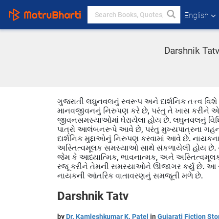
English
Darshnik Tatv
ગુજરાતી લઘુનવલનું સ્વરૂપ અને દાર્શનિક તત્ત્વ વિશે 
માનવજીવનનું નિરુપણ કરે છે, પરંતુ તે ખાસ કરીને 
જીવનસમસ્યાઓમાં ઘેરાયેલા હોય છે. લઘુનવલનું વિશ
પાત્રો આલંબનરૂપે આવે છે, પરંતુ મુખ્યપાત્રના ગહન
દાર્શનિક મુદ્દાઓનું નિરુપણ કરવામાં આવે છે. નાયક
અસ્તિત્વમૂલક સમસ્યાઓ સાથે સંકળાયેલી હોય છે.
જેમ કે આધ્યાત્મિક, ભાવનાત્મક, અને અસ્તિત્વમૂલક
રજૂ કરીને તેમની સમસ્યાઓને ઊજાગર કર્યું છે. આ ર
નાયકની આંતરિક વાતાવરણનું સમજૂતી મળે છે.
Darshnik Tatv
by
Dr. Kamleshkumar K. Patel
in
Gujarati Fiction Sto