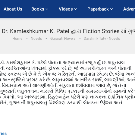
About Us
Books 
Videos 
Paperback 
Adver
 Dr. Kamleshkumar K. Patel દ્વારા Fiction Stories માં 
Home
Novels
Gujarati Novels
Darshnik Tatv - Novels
ડૉ. કમલેશકુમાર કે. પટેલે પોતાના અભ્યાસમાં રજૂ કર્યું છે. લઘુનવલ
એવી વ્યક્તિઓના વિષયમાં ફોકસ કરે છે, જે આત્મકેન્દ્રિત અને પોતાની
િષ્ટ સ્વરૂપ એ છે કે તે એક જ ચરિત્રની આસપાસ રચાય છે, જેમાં અન્
 અંતરદૃષ્ટિને પ્રગટ કરે છે. લઘુનવલમાં આંતરિક સંઘર્ષ, લાગણીઓ, અન
ના વિચારધારા અને લાગણીઓની સંકુલતા દર્શાવવામાં આવે છે, જે તેના
 ગુજરાતી લઘુનવલના નાયકો વિવિધ પ્રકારની સમસ્યાઓનો સામનો કરે છ
 વિષયો. આ અભ્યાસમાં, ડિહરુબહેન પટેલે પણ નાયકના દાર્શનિક પ્રશ્નોન
ીતે, ગુજરાતી લઘુનવલનું વિશ્લેષણ કરવાથી લેખકના ઉદ્દેશ્ય અને
ries