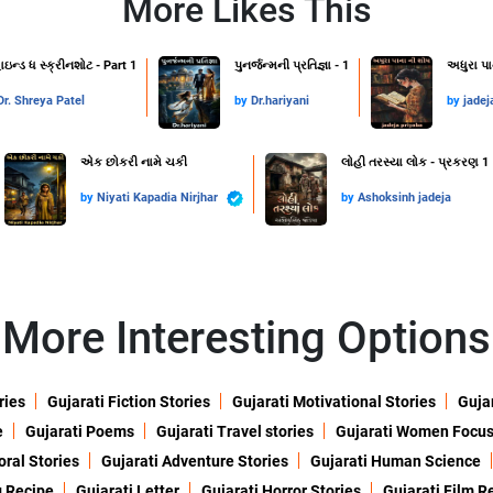
More Likes This
ાઇન્ડ ધ સ્ક્રીનશોટ - Part 1
પુનર્જન્મની પ્રતિજ્ઞા - 1
અધુરા પા
Dr. Shreya Patel
by
Dr.hariyani
by
jadej
એક છોકરી નામે ચકી
લોહી તરસ્યા લોક - પ્રકરણ 1
by
Niyati Kapadia Nirjhar
by
Ashoksinh jadeja
More Interesting Options
ries
Gujarati Fiction Stories
Gujarati Motivational Stories
Gujar
e
Gujarati Poems
Gujarati Travel stories
Gujarati Women Focu
oral Stories
Gujarati Adventure Stories
Gujarati Human Science
g Recipe
Gujarati Letter
Gujarati Horror Stories
Gujarati Film R