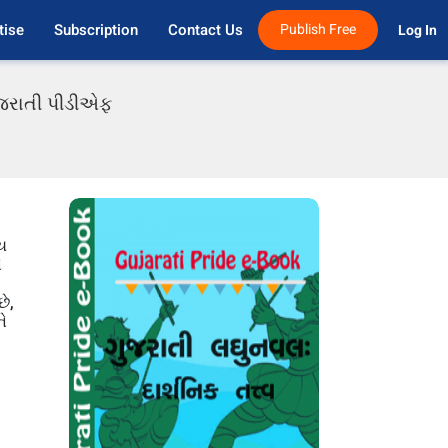
tise
Subscription
Contact Us
Publish Free
Log In 
ગુજરાતી પીડીએફ
ય
ે
ે,
ે