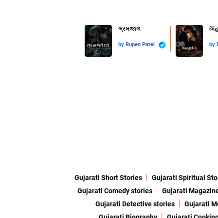
ભ્રમજાળ
બિહ
by
Rupen Patel
by
Gujarati Short Stories
Gujarati Spiritual Sto
Gujarati Comedy stories
Gujarati Magazin
Gujarati Detective stories
Gujarati M
Gujarati Biography
Gujarati Cookin