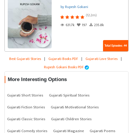
by Rupesh Gokani
(12.2m)
631.7k
197
235.8k
Total Episodes : 44
Best Gujarati Stories
|
Gujarati Books PDF
|
Gujarati Love Stories
|
Rupesh Gokani Books PDF
More Interesting Options
Gujarati Short Stories
Gujarati Spiritual Stories
Gujarati Fiction Stories
Gujarati Motivational Stories
Gujarati Classic Stories
Gujarati Children Stories
Gujarati Comedy stories
Gujarati Magazine
Gujarati Poems