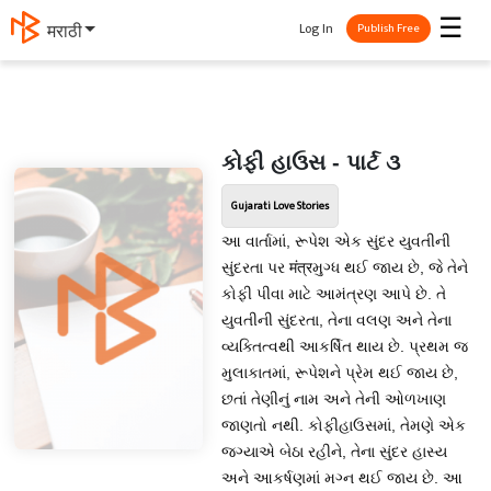
☰
Log In
मराठी
Publish Free
કોફી હાઉસ - પાર્ટ ૩
Gujarati Love Stories
આ વાર્તામાં, રૂપેશ એક સુંદર યુવતીની
સુંદરતા પર मंत्रમુગ્ધ થઈ જાય છે, જે તેને
કોફી પીવા માટે આમંત્રણ આપે છે. તે
યુવતીની સુંદરતા, તેના વલણ અને તેના
વ્યક્તિત્વથી આકર્ષિત થાય છે. પ્રથમ જ
મુલાકાતમાં, રૂપેશને પ્રેમ થઈ જાય છે,
છતાં તેણીનું નામ અને તેની ઓળખાણ
જાણતો નથી. કોફીહાઉસમાં, તેમણે એક
જગ્યાએ બેઠા રહીને, તેના સુંદર હાસ્ય
અને આકર્ષણમાં મગ્ન થઈ જાય છે. આ