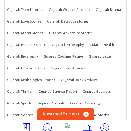
Gujarati Travel stories
Gujarati Women Focused
Gujarati Drama
Gujarati Love Stories
Gujarati Detective stories
Gujarati Moral Stories
Gujarati Adventure Stories
Gujarati Human Science
Gujarati Philosophy
Gujarati Health
Gujarati Biography
Gujarati Cooking Recipe
Gujarati Letter
Gujarati Horror Stories
Gujarati Film Reviews
Gujarati Mythological Stories
Gujarati Book Reviews
Gujarati Thriller
Gujarati Science-Fiction
Gujarati Business
Gujarati Sports
Gujarati Animals
Gujarati Astrology
Download Free App
Gujarati Science
Gujarati Anything
Gujarati Crime Stories