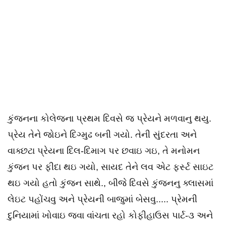
કુંજનના કોલેજના પ્રથમ દિવસે જ પ્રેયને મળવાનુ થયુ.
પ્રેય તેને જોઇને દિગ્મુઢ બની ગયો. તેની સુંદરતા અને
વાક્છટા પ્રેયના દિલ-દિમાગ પર છવાઇ ગઇ, તે મનોમન
કુંજન પર ફીદા થઇ ગયો, સાયદ તેને લવ એટ ફર્સ્ટ સાઇટ
થઇ ગયો હતો કુંજન સાથે., બીજે દિવસે કુંજનનુ ક્લાસમાં
લેઇટ પહોંચવુ અને પ્રેયની બાજુમાં બેસવુ..... પ્રેમની
દુનિયામાં ખોવાઇ જવા વાંચતા રહો કોફીહાઉસ પાર્ટ-૩ અને