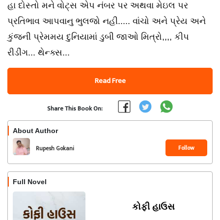
હા દોસ્તો મને વોટ્સ એપ નંબર પર અથવા મેઇલ પર
પ્રતિભાવ આપવાનુ ભુલજો નહી..... વાંચો અને પ્રેય અને
કુંજની પ્રેમમય દુનિયામાં ડુબી જાઓ મિત્રો,,,, કીપ
રીડીંગ... થેન્ક્સ...
Read Free
Share This Book On:
About Author
Follow
Rupesh Gokani
Full Novel
કોફી હાઉસ