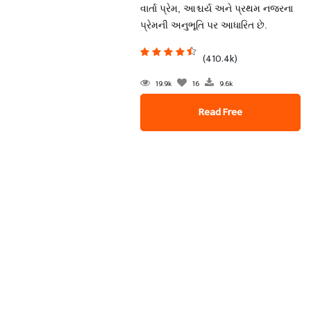
વાર્તા પ્રેમ, આશ્ચર્ય અને પ્રથમ નજરના
પ્રેમની અનુભૂતિ પર આધારિત છે.
(410.4k)
19.9k
16
9.6k
Read Free