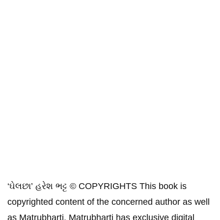
‘ઘેલછા’ હરેશ ભટ્ટ © COPYRIGHTS This book is
copyrighted content of the concerned author as well
as Matrubharti. Matrubharti has exclusive digital