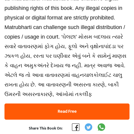
publishing rights of this book. Any illegal copies in
physical or digital format are strictly prohibited.
Matrubharti can challenge such illegal distribution /
copies / usage in court. ‘ઘેલછા’ મોસમ બદલાય ત્યારે
સવારે વાતાવરણમાં ફોગ હોય, ફૂલો અને વૃક્ષોનાપાંદડા પર
ઝાકળ હોય, રસ્તા પર ઘણીવાર એવું બને કે સામેનું માણસ
કે વાહન અમુકઅંતરે દેખાય જ નહીં. માત્ર અવાજ આવે.
એટલે જ તો આવા વાતાવરણમાં વાહનચાલકોલાઈટ ચાલુ
રાખતા હોય છે. આ વાતાવરણની અસરના કારણે, બાકી
ઉંમરની અસરનાકારણે, આંખોમાં તકલીફ
Read Free
Share This Book On: