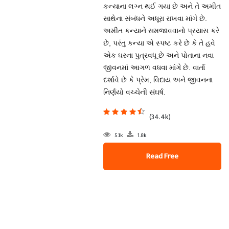
કન્યાના લગ્ન થઈ ગયા છે અને તે અમીત
સાથેના સંબંધને અધૂરા રાખવા માંગે છે.
અમીત કન્યાને સમજાવવાનો પ્રયાસ કરે
છે, પરંતુ કન્યા એ સ્પષ્ટ કરે છે કે તે હવે
એક ઘરના પુત્રવધૂ છે અને પોતાના નવા
જીવનમાં આગળ વધવા માંગે છે. વાર્તા
દર્શાવે છે કે પ્રેમ, વિદાય અને જીવનના
નિર્ણયો વચ્ચેની સંઘર્ષ.
(34.4k)
5.1k
1.8k
Read Free