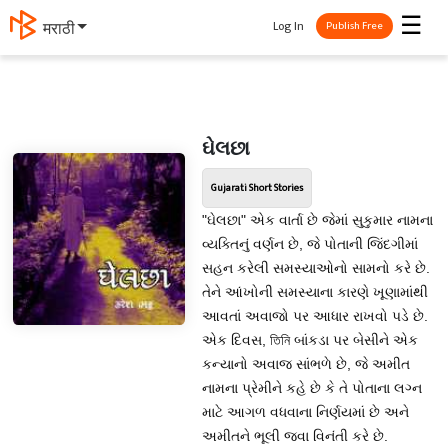
☰
Log In
मराठी
Publish Free
ઘેલછા
Gujarati Short Stories
"ઘેલછા" એક વાર્તા છે જેમાં સુકુમાર નામના
વ્યક્તિનું વર્ણન છે, જે પોતાની જિંદગીમાં
સહન કરેલી સમસ્યાઓનો સામનો કરે છે.
તેને આંખોની સમસ્યાના કારણે ખૂણામાંથી
આવતાં અવાજો પર આધાર રાખવો પડે છે.
એક દિવસ, তিনি બાંકડા પર બેસીને એક
કન્યાનો અવાજ સાંભળે છે, જે અમીત
નામના પ્રેમીને કહે છે કે તે પોતાના લગ્ન
માટે આગળ વધવાના નિર્ણયમાં છે અને
અમીતને ભૂલી જવા વિનંતી કરે છે.