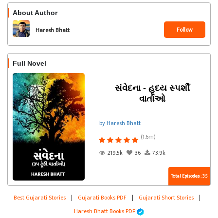
About Author
Follow
Haresh Bhatt
Full Novel
સંવેદના - હૃદય સ્પર્શી
વાર્તાઓ
by Haresh Bhatt
(1.6m)
219.5k
36
73.9k
Total Episodes : 35
Best Gujarati Stories
|
Gujarati Books PDF
|
Gujarati Short Stories
|
Haresh Bhatt Books PDF