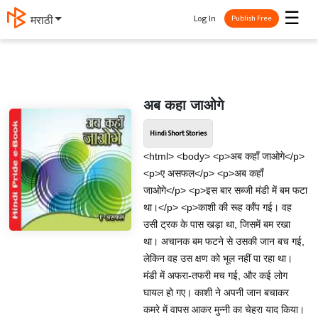
☰
Log In
मराठी
Publish Free
अब कहा जाओगे
Hindi Short Stories
<html> <body> <p>अब कहाँ जाओगे</p>
<p>ए असफल</p> <p>अब कहाँ
जाओगे</p> <p>इस बार सब्जी मंडी में बम फटा
था।</p> <p>काशी की रूह काँप गई। वह
उसी ट्रक के पास खड़ा था, जिसमें बम रखा
था। अचानक बम फटने से उसकी जान बच गई,
लेकिन वह उस क्षण को भूल नहीं पा रहा था।
मंडी में अफरा-तफरी मच गई, और कई लोग
घायल हो गए। काशी ने अपनी जान बचाकर
कमरे में वापस आकर मुन्नी का चेहरा याद किया।