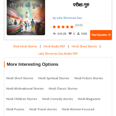
परीक्षा-गुरु
by Lala Shrinivas Das
(46.1k)
404.8k
0
148k
Total Episodes : 41
Best Hindi Stories
|
Hindi Books PDF
|
Hindi Short Stories
|
Lala Shrinivas Das Books PDF
More Interesting Options
Hindi Short Stories
Hindi Spiritual Stories
Hindi Fiction Stories
Hindi Motivational Stories
Hindi Classic Stories
Hindi Children Stories
Hindi Comedy stories
Hindi Magazine
Hindi Poems
Hindi Travel stories
Hindi Women Focused