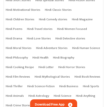
Hindi Short Stories
Hindi Spiritual Stories
Hindi Fiction Stories
Hindi Motivational Stories
Hindi Classic Stories
Hindi Children Stories
Hindi Comedy stories
Hindi Magazine
Hindi Poems
Hindi Travel stories
Hindi Women Focused
Hindi Drama
Hindi Love Stories
Hindi Detective stories
Hindi Moral Stories
Hindi Adventure Stories
Hindi Human Science
Hindi Philosophy
Hindi Health
Hindi Biography
Hindi Cooking Recipe
Hindi Letter
Hindi Horror Stories
Hindi Film Reviews
Hindi Mythological Stories
Hindi Book Reviews
Hindi Thriller
Hindi Science-Fiction
Hindi Business
Hindi Sports
Hindi Animals
Hindi Astrology
Hindi Science
Hindi Anything
Download Free App
Hindi Crime Stories