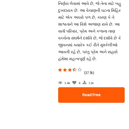
નિર્ણય લેવામાં આવે છે, જે તેના માટે બહુ
દુખદાયક છે. આ વેચાણની ઘટના મિહિર
માટે એક અઘરો પળ છે, કારણ કે તે
શાશ્વતાને આ વિશે અજાણ રાખે છે. આ
વાર્તા પરિવાર, પ્રેમ અને કળાના તાણ
વચ્ચેના સંઘર્ષને દર્શાવે છે, જે દર્શાવે છે કે
જીવનમાં ક્યારેક કઈ રીતે મુશ્કેલીઓ
આવતી રહે છે, પરંતુ પ્રેમ અને સહારો
હંમેશા મહત્વપૂર્ણ રહે છે.
(37.1k)
5.4k
4
1.2k
Read Free