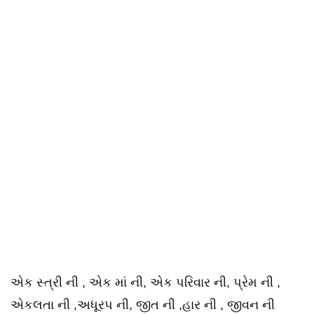
એક સ્ત્રી ની , એક માં ની, એક પરિવાર ની, પ્રેમ ની ,
એકલતા ની ,અધૂરપ ની, જીત ની ,હાર ની , જીવન ની