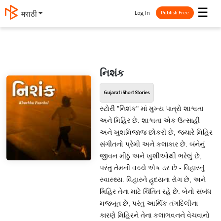
☰
Log In
मराठी
Publish Free
નિશંક
Gujarati Short Stories
સ્ટોરી "નિશંક" માં મુખ્ય પાત્રો શાશ્વતા
અને મિહિર છે. શાશ્વતા એક ઉત્સાહી
અને ખુશમિજાજ છોકરી છે, જ્યારે મિહિર
સંગીતનો પ્રેમી અને કલાકાર છે. બંનેનું
જીવન મીઠું અને ખુશીઓથી ભરેલું છે,
પરંતુ તેમની વચ્ચે એક ડર છે - વિહારનું
સ્વાસ્થ્ય. વિહારને હૃદયના રોગ છે, અને
મિહિર તેના માટે ચિંતિત રહે છે. બેનો સંબંધ
મજબૂત છે, પરંતુ આર્થિક તંગદિલીના
કારણે મિહિરને તેના કલાભવનને વેચવાનો