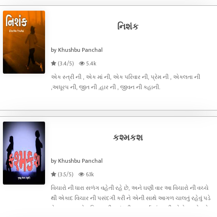
નિશંક
by Khushbu Panchal
(3.4/5)
5.4k
એક સ્ત્રી ની , એક માં ની, એક પરિવાર ની, પ્રેમ ની , એકલતા ની
,અધૂરપ ની, જીત ની ,હાર ની , જીવન ની કહાની.
કશ્મકશ
by Khushbu Panchal
(3.5/5)
6.1k
વિચારો ની ધારા સળંગ વહેતી રહે છે, અને ઘણી વાર આ વિચારો ની વચ્ચે
થી એકાદ વિચાર ની પસંદગી કરી ને એની સાથે આગળ ચાલતું રહેવું પડે
છે. આવા જ એક વિચાર ની પસંદગી આ વાર્તા માં સાક્ષી કરે છે, અને હવે