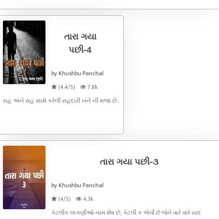
તારા ગયા
પછી-4
by Khushbu Panchal
(4.4/5)
7.8k
રાહ અને રાહ સાથે કરેલી રાહદારી બંને ની મજા છે.
તારા ગયા પછી-૩
by Khushbu Panchal
(4/5)
4.3k
કેટલીક લાગણીઓ નામ શેષ છે, કેટલી ક એવી છે જેને વારે વારે યાદ