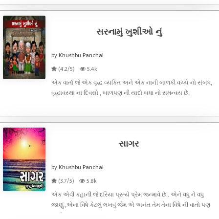
સાક્ષી અને વેદાંત ની જીંદગી ક્યાં જાય છે તેની જ કશ્મકશ.
સરનામું ખુશીઓ નું
by Khushbu Panchal
(4.2/5)
5.4k
એક વાર્તા જે એક વૃદ્ધ વ્યક્તિ અને એક નાની બાળકી વચ્ચે નો સંબંધ,
વૃદ્ધાવસ્થા ના દિવસો , બાળપણ ની યાદો બધા નો સમન્વય છે.
સાગર
by Khushbu Panchal
(3.7/5)
5.8k
એક એવી કહાની જે દરિયા પ્રત્યે પ્રેમ જન્માવે છે.. એને વધુ ને વધુ
જાણું ,એના વિષે કેટલું લખવું જેમ એ અનંત તેમ તેના વિષે ની વાતો પણ
અનંત .