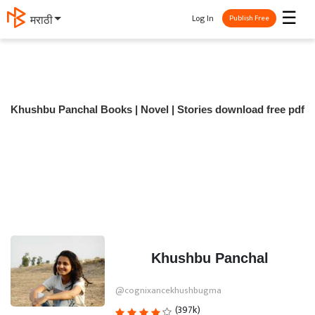
☰
Log In
मराठी
Publish Free
Khushbu Panchal Books | Novel | Stories download free pdf
Khushbu Panchal
@cognixancekhushbugma
(397k)