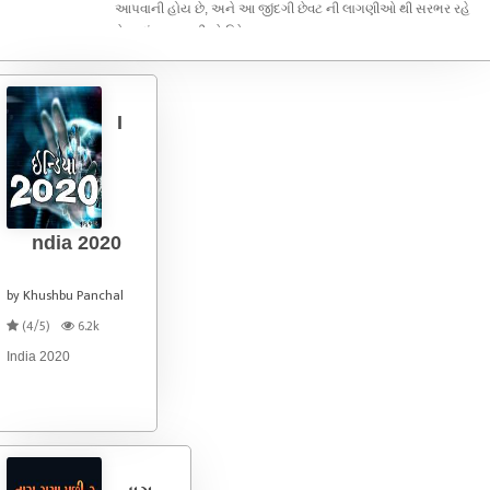
આપવાની હોય છે, અને આ જીંદગી છેવટ ની લાગણીઓ થી સરભર રહે
છે. બધું જ લાગણીઓ વિષે ....
I
ndia 2020
by Khushbu Panchal
(4/5)
6.2k
India 2020