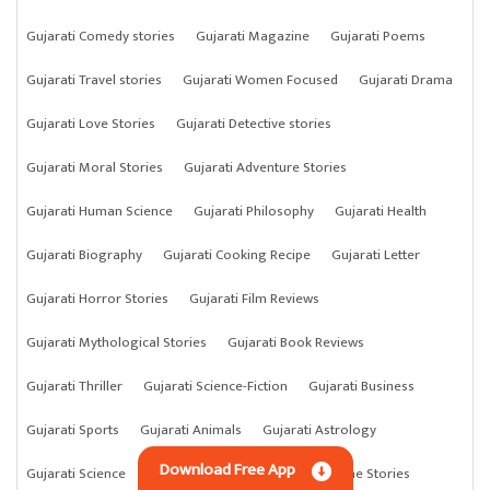
Gujarati Comedy stories
Gujarati Magazine
Gujarati Poems
Gujarati Travel stories
Gujarati Women Focused
Gujarati Drama
Gujarati Love Stories
Gujarati Detective stories
Gujarati Moral Stories
Gujarati Adventure Stories
Gujarati Human Science
Gujarati Philosophy
Gujarati Health
Gujarati Biography
Gujarati Cooking Recipe
Gujarati Letter
Gujarati Horror Stories
Gujarati Film Reviews
Gujarati Mythological Stories
Gujarati Book Reviews
Gujarati Thriller
Gujarati Science-Fiction
Gujarati Business
Gujarati Sports
Gujarati Animals
Gujarati Astrology
Download Free App
Gujarati Science
Gujarati Anything
Gujarati Crime Stories