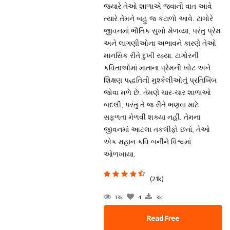
જ્યારે તેઓ શાળાએ જવાની વાત આવે
ત્યારે તેમને બહુ જ કંટાળો આવે. ટાગોરે
જીવનમાં ભૌતિક સુખો મેળવ્યા, પરંતુ પ્રેમ
અને લાગણીઓના અભાવને કારણે તેઓ
માનસિક રીતે દુખી રહ્યા. ટાગોરની
કવિતાઓમાં માતાના પ્રેમની ખોટ અને
શિક્ષણ પદ્ધતિની મુશ્કેલીઓનું પ્રતિબિંબ
જોવા મળે છે. તેમણે ચાર-ચાર શાળાઓ
બદલી, પરંતુ તે જ રીતે ભણવા માટે
સફળતા મેળવી શક્યા નહીં. તેમના
જીવનમાં આટલા તકલીફો છતાં, તેઓ
એક મહાન કવિ બનીને વિશ્વમાં
ઓળખાયા.
(21k)
13k
4
3k
Read Free