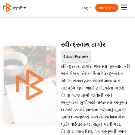
☰
Log In
मराठी
Publish Free
રવીન્દ્રનાથ ટાગોર
Gujarati Biography
રવિન્દ્રનાથ ટાગોર, ભારતના પ્રખ્યાત કવિ
અને લેખક, તેમના પિતા દેવેન્દ્રનાથના
ચૌદમા સંતાન હતા. તેમની માતા અને
માતૃપ્રેમ ખૂબ ઓછો હતો, જેના કારણે
તેમણે બાળપણમાં જોવાની અને
અનુભવનાં ખુશીભર્યા પPalનનો અનુભવ
ન કર્યો. ટાગોરે શાળામાં ભણવાનું ખૂબ જ
મુશ્કેલ અનુભવ્યું અને તેમના શિક્ષકોના
પ્રતિ વારંવાર સજા સહન કરવી પડી.
તેમણે શાળામાં નિષ્ફળતા અનુભવી, અને