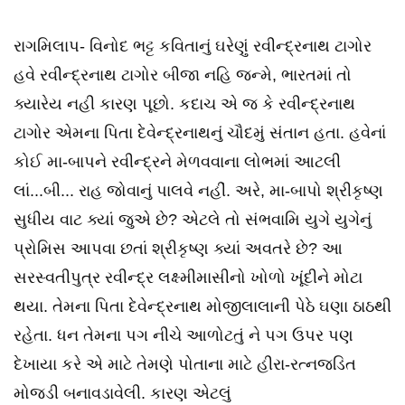
રાગમિલાપ- વિનોદ ભટ્ટ કવિતાનું ઘરેણું રવીન્દ્રનાથ ટાગોર
હવે રવીન્દ્રનાથ ટાગોર બીજા નહિ જન્મે, ભારતમાં તો
ક્યારેય નહી કારણ પૂછો. કદાચ એ જ કે રવીન્દ્રનાથ
ટાગોર એમના પિતા દેવેન્દ્રનાથનું ચૌદમું સંતાન હતા. હવેનાં
કોઈ મા-બાપને રવીન્દ્રને મેળવવાના લોભમાં આટલી
લાં...બી... રાહ જોવાનું પાલવે નહીં. અરે, મા-બાપો શ્રીકૃષ્ણ
સુધીય વાટ ક્યાં જુએ છે? એટલે તો સંભવામિ યુગે યુગેનું
પ્રોમિસ આપવા છતાં શ્રીકૃષ્ણ ક્યાં અવતરે છે? આ
સરસ્વતીપુત્ર રવીન્દ્ર લક્ષ્મીમાસીનો ખોળો ખૂંદીને મોટા
થયા. તેમના પિતા દેવેન્દ્રનાથ મોજીલાલાની પેઠે ઘણા ઠાઠથી
રહેતા. ધન તેમના પગ નીચે આળોટતું ને પગ ઉપર પણ
દેખાયા કરે એ માટે તેમણે પોતાના માટે હીરા-રત્નજડિત
મોજડી બનાવડાવેલી. કારણ એટલું