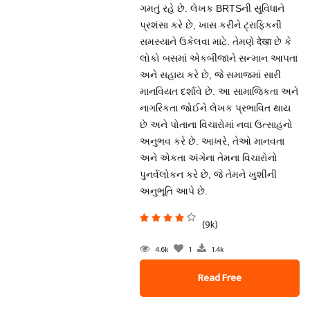
ગમતું રહે છે. લેખક BRTSની સુવિધાને
પ્રશંસા કરે છે, ખાસ કરીને ટ્રાફિકની
સમસ્યાને ઉકેલવા માટે. તેમણે देखा છે કે
લોકો બસમાં એકબીજાને સન્માન આપતા
અને સહાય કરે છે, જે સમાજમાં સારી
માનવિયત દર્શાવે છે. આ સામાજિકતા અને
નાગરિકતા જોઈને લેખક પ્રભાવિત થાય
છે અને પોતાના વિચારોમાં નવા ઉત્સાહનો
અનુભવ કરે છે. આખરે, તેઓ માનવતા
અને એકતા અંગેના તેમના વિચારોનો
પુનર્વલોકન કરે છે, જે તેમને ખુશીની
અનુભૂતિ આપે છે.
(9k)
4.6k
1
1.4k
Read Free