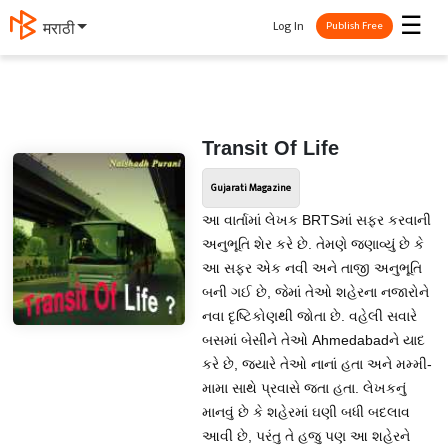
☰
Log In
मराठी
Publish Free
Transit Of Life
Gujarati Magazine
આ વાર્તામાં લેખક BRTSમાં સફર કરવાની
અનુભૂતિ શેર કરે છે. તેમણે જણાવ્યું છે કે
આ સફર એક નવી અને તાજી અનુભૂતિ
બની ગઈ છે, જેમાં તેઓ શહેરના નજારોને
નવા દૃષ્ટિકોણથી જોતા છે. વહેલી સવારે
બસમાં બેસીને તેઓ Ahmedabadને યાદ
કરે છે, જ્યારે તેઓ નાનાં હતા અને મમ્મી-
મામા સાથે પ્રવાસે જતા હતા. લેખકનું
માનવું છે કે શહેરમાં ઘણી બધી બદલાવ
આવી છે, પરંતુ તે હજુ પણ આ શહેરને