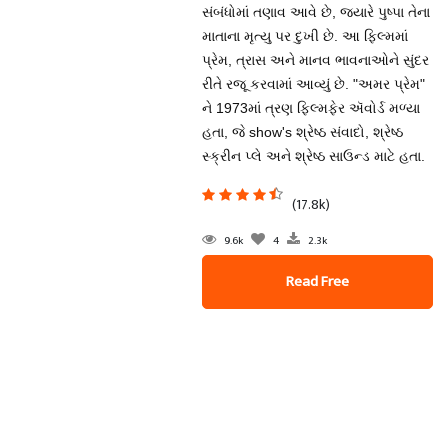
સંબંધોમાં તણાવ આવે છે, જ્યારે પુષ્પા તેના
માતાના મૃત્યુ પર દુખી છે. આ ફિલ્મમાં
પ્રેમ, ત્રાસ અને માનવ ભાવનાઓને સુંદર
રીતે રજૂ કરવામાં આવ્યું છે. "અમર પ્રેમ"
ને 1973માં ત્રણ ફિલ્મફેર ઍવોર્ડ મળ્યા
હતા, જે show's શ્રેષ્ઠ સંવાદો, શ્રેષ્ઠ
સ્ક્રીન પ્લે અને શ્રેષ્ઠ સાઉન્ડ માટે હતા.
(17.8k)
9.6k
4
2.3k
Read Free