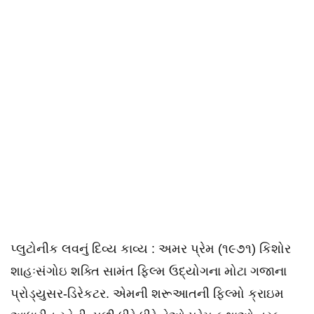
પ્લુટોનીક લવનું દિવ્ય કાવ્ય : અમર પ્રેમ (૧૯૭૧) કિશોર
શાહઃસંગોઇ શક્તિ સામંત ફિલ્મ ઉદ્યોગના મોટા ગજાના
પ્રોડ્યુસર-ડિરેકટર. એમની શરૂઆતની ફિલ્મો ક્રાઇમ