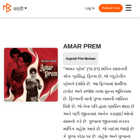
☰
Log In
मराठी
Publish Free
AMAR PREM
Gujarati Film Reviews
"અમર પ્રેમ" (૧૯૭૧) શક્તિ સામંતની
એક પ્રસિદ્ધ ફિલ્મ છે, જે પ્લુટોનીક
પ્રેમને દર્શાવે છે. આ ફિલ્મમાં શર્મીલા
ટાગોર અને રાજેશ ખન્ના મુખ્ય ભૂમિકામાં
છે. ફિલ્મની વાર્તા પુષ્પા નામની નાયિકા
વિશે છે, જે તેના પતિ દ્વારા ત્રાસિત થાય છે
અને પછી જીવનમાં અનેક કઠણાઈઓનો
સામનો કરે છે. પુષ્પાના જીવનમાં મકાન
માલિક મહેશ આવે છે, જે બાદમાં જાણે છે
કે પુષ્પા કોઠા પર છે. મહેશ અને પુષ્પાના