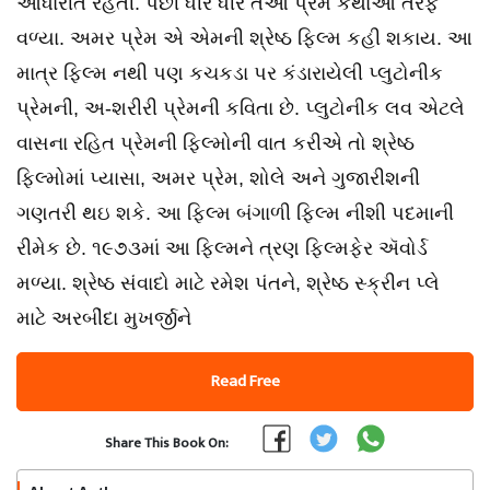
આધારીત રહેતી. પછી ધીરે ધીરે તેઓ પ્રેમ કથાઓ તરફ
વળ્યા. અમર પ્રેમ એ એમની શ્રેષ્ઠ ફિલ્મ કહી શકાય. આ
માત્ર ફિલ્મ નથી પણ કચકડા પર કંડારાયેલી પ્લુટોનીક
પ્રેમની, અ-શરીરી પ્રેમની કવિતા છે. પ્લુટોનીક લવ એટલે
વાસના રહિત પ્રેમની ફિલ્મોની વાત કરીએ તો શ્રેષ્ઠ
ફિલ્મોમાં પ્યાસા, અમર પ્રેમ, શોલે અને ગુજારીશની
ગણતરી થઇ શકે. આ ફિલ્મ બંગાળી ફિલ્મ નીશી પદમાની
રીમેક છે. ૧૯૭૩માં આ ફિલ્મને ત્રણ ફિલ્મફેર ઍવોર્ડ
મળ્યા. શ્રેષ્ઠ સંવાદો માટે રમેશ પંતને, શ્રેષ્ઠ સ્ક્રીન પ્લે
માટે અરબીંદા મુખર્જીને
Read Free
Share This Book On: