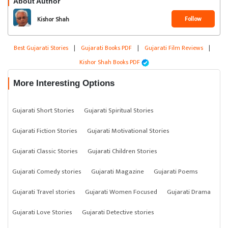
About Author
Follow
Kishor Shah
Best Gujarati Stories
|
Gujarati Books PDF
|
Gujarati Film Reviews
|
Kishor Shah Books PDF
More Interesting Options
Gujarati Short Stories
Gujarati Spiritual Stories
Gujarati Fiction Stories
Gujarati Motivational Stories
Gujarati Classic Stories
Gujarati Children Stories
Gujarati Comedy stories
Gujarati Magazine
Gujarati Poems
Gujarati Travel stories
Gujarati Women Focused
Gujarati Drama
Gujarati Love Stories
Gujarati Detective stories