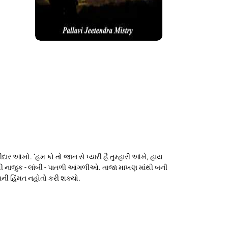
ાર આંખો. ‘હમ કો તો જાન સે પ્યારી હૈ તુમ્હારી આંખે, હાય
વી નાજુક - લાંબી - પાતળી આંગળીઓ. તાજા માખણ માંથી બની
ની હિંમત નહોતો કરી શક્યો.