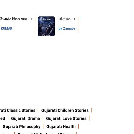
 ડિપ્લોમેટ કિશન કાકા - 1
એક રાત - 1
L KUMAR
by
Zarnaba
ati Classic Stories
Gujarati Children Stories
sed
Gujarati Drama
Gujarati Love Stories
Gujarati Philosophy
Gujarati Health