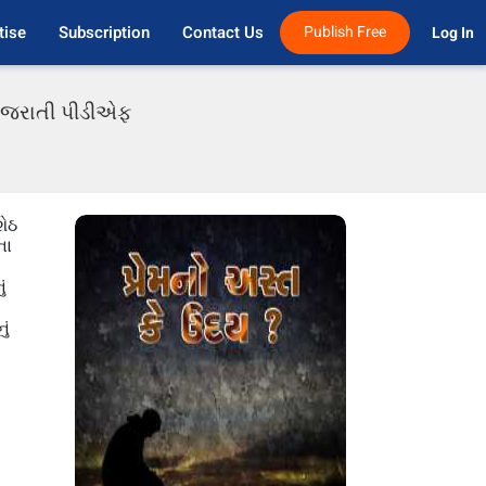
tise
Subscription
Contact Us
Publish Free
Log In 
 ગુજરાતી પીડીએફ
શેઠ
ના
ં
ું