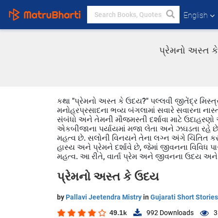
English
પ્રેમનો અસ્ત ક
કથા "પ્રેમનો અસ્ત કે ઉદય?" પલ્લવી જીતેંદ્ર મિસ્ત્ર
મનોહરપ્રસાદના ભવ્ય બંગલામાં સવારે સવારના નાસ્
સંબંધો અને તેમની મૌજમસ્તી દર્શાવા માટે ઉદાહરણો
એકબીજાના પર્યાયમાં મજા લેતા અને ઝઘડતા રહે છે. માત
મહત્વ છે. સલોની વિનયને તેના લગ્ન અંગે ચિંતિત ક
હાસ્ય અને પ્રેમને દર્શાવે છે, જેમાં જીવનના વિવિધ 
મહત્વ. આ રીતે, વાર્તા પ્રેમ અને જીવનના ઉદય અને અસ
પ્રેમનો અસ્ત કે ઉદય
by
Pallavi Jeetendra Mistry
in
Gujarati Short Stories
49.1k
992
Downloads
3