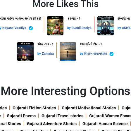
More Likes This
રીક્ષા પહેલાં ગાયબ થયેલ છોકરો
કરુણા - 1
સંબંધો ના
by
Nayana Viradiya
by
Rushil Dodiya
by
AKHI
એક રાત - 1
લાગણીનો દોર - 9
by
Zarnaba
by
ચિરાગ રાણપરીયા
More Interesting Options
ries
Gujarati Fiction Stories
Gujarati Motivational Stories
Gujar
e
Gujarati Poems
Gujarati Travel stories
Gujarati Women Focu
oral Stories
Gujarati Adventure Stories
Gujarati Human Science