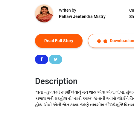
Writen by
Ca
Pallavi Jeetendra Mistry
Sh
Read Full Story
Download on
Description
શ્વેતા –હળવેથી સ્પર્શી લેવાનું મન થાય એવા એના લાંબા, સુ
કાજલ ભરી મદહોશ યે પ્યારી આંખે’ શ્વેતાની આંખો જોઈને 
હોય એવી એની શ્વેત કાયા. જાણે નખશીખ સૌંદર્યમૂર્તિ! વ