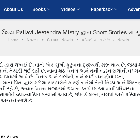
About Us
Books 
Videos 
Paperback 
Adver
ે ઉદય Pallavi Jeetendra Mistry દ્વારા Short Stories માં
Home
Novels
Gujarati Novels
પ્રેમનો અસ્ત કે ઉદય - Novels
ી દ્વારા લખાઈ છે. વાર્તા એક સુખી કુટુંબના દ્રશ્યથી શરૂ થાય છે, જ્યાં 
તાની તૈયારી થઈ રહી છે. નાના શેઠ વિનય અને તેની બહેન સલોની વચ્ચે
 આપવામાં આવે છે. વિનય અને સલોની, બંને ભાઈ બેન હોવા છતાં,
ા-પિતા દ્વારા મળેલા સંસ્કારોને કારણે બંનેમાં તેની નિષ્ઠા અને શિસ્તનુ
રતી રહે છે, જ્યારે વિનય મજાકમાં જવાબ આપે છે. આ વાર્તા પરિવારના
પાસાઓને વ્યાખ્યાયિત કરવામાં આવે છે, જેમ કે લગ્ન, સંબંધો અને પરિવારન
્તને સ્પર્શે છે.
.6k
Views