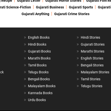
g Recipe
Gujarati Letter
Gujarati Horror Stories
Gujarati Film R
rati Science-Fiction
Gujarati Business
Gujarati Sports
Gujarati
Gujarati Anything
Gujarati Crime Stories
English Books
Hindi Stories
Hindi Books
Gujarati Stories
Gujarati Books
Marathi Stories
Marathi Books
English Stories
Tamil Books
Bengali Stories
ack
Telugu Books
Malayalam Stories
Bengali Books
Tamil Stories
Malayalam Books
Telugu Stories
Kannada Books
Urdu Books