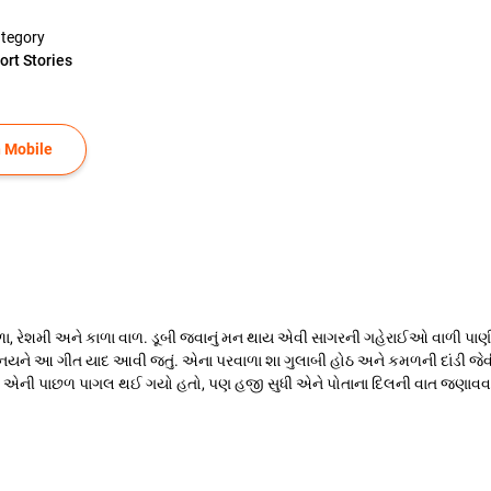
tegory
ort Stories
 Mobile
ંવાળા, રેશમી અને કાળા વાળ. ડૂબી જવાનું મન થાય એવી સાગરની ગહેરાઈઓ વાળી પાણીદ
વિનયને આ ગીત યાદ આવી જતું. એના પરવાળા શા ગુલાબી હોઠ અને કમળની દાંડી જે
િનય એની પાછળ પાગલ થઈ ગયો હતો, પણ હજી સુધી એને પોતાના દિલની વાત જણાવવા