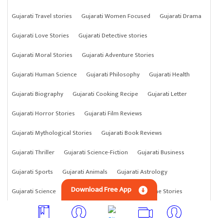
Gujarati Travel stories
Gujarati Women Focused
Gujarati Drama
Gujarati Love Stories
Gujarati Detective stories
Gujarati Moral Stories
Gujarati Adventure Stories
Gujarati Human Science
Gujarati Philosophy
Gujarati Health
Gujarati Biography
Gujarati Cooking Recipe
Gujarati Letter
Gujarati Horror Stories
Gujarati Film Reviews
Gujarati Mythological Stories
Gujarati Book Reviews
Gujarati Thriller
Gujarati Science-Fiction
Gujarati Business
Gujarati Sports
Gujarati Animals
Gujarati Astrology
Download Free App
Gujarati Science
Gujarati Anything
Gujarati Crime Stories