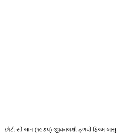
છોટી સી બાત (૧૯૭૫) જીવનલક્ષી હળવી ફિલ્મ બાસુ