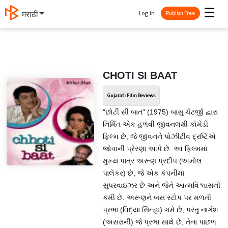
☰
Log In
मराठी
Publish Free
CHOTI SI BAAT
Gujarati Film Reviews
"છોટી સી બાત" (1975) બાસુ ચેટર્જી દ્વારા
નિર્મિત એક હળવી જીવનલક્ષી કૉમેડી
ફિલ્મ છે, જે જીવનને પોઝીટીવ દ્રષ્ટિએ
જોવાની પ્રેરણા આપે છે. આ ફિલ્મમાં
મુખ્ય પાત્ર અરૂણ પ્રદીપ (અમોલ
પાલેકર) છે, જે એક કંપનીમાં
સુપરવાઇઝર છે અને જેને આત્મવિશ્વાસની
કમી છે. અરૂણને બસ સ્ટોપ પર મળતી
પ્રભા (વિદ્યા સિન્હા) ગમે છે, પરંતુ નાગેશ
(અસરાની) જે પ્રભા સાથે છે, તેના પાછળ