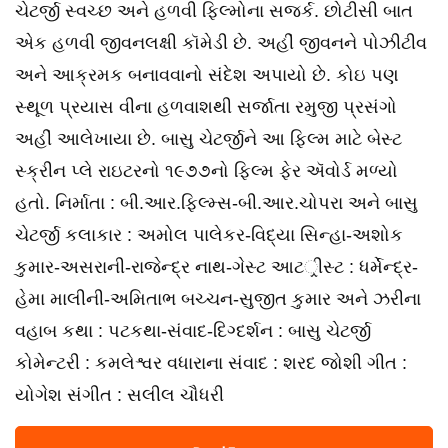
ચેટર્જી સ્વચ્છ અને હળવી ફિલ્મોના સજર્ક. છોટીસી બાત
એક હળવી જીવનલક્ષી કૉમેડી છે. અહીં જીવનને પોઝીટીવ
અને આક્રમક બનાવવાનો સંદેશ અપાયો છે. કોઇ પણ
સ્થૂળ પ્રયાસ વીના હળવાશથી સર્જાતા રમુજી પ્રસંગો
અહીં આલેખાયા છે. બાસુ ચેટર્જીને આ ફિલ્મ માટે બેસ્ટ
સ્ક્રીન પ્લે રાઇટરનો ૧૯૭૭નો ફિલ્મ ફેર ઍવોર્ડ મળ્યો
હતો. નિર્માતા : બી.આર.ફિલ્મ્સ-બી.આર.ચોપરા અને બાસુ
ચેટર્જી કલાકાર : અમોલ પાલેકર-વિદ્યા સિન્હા-અશોક
કુમાર-અસરાની-રાજેન્દ્ર નાથ-ગેસ્ટ આટર્ીસ્ટ : ધર્મેન્દ્ર-
હેમા માલીની-અમિતાભ બચ્ચન-સુજીત કુમાર અને ઝરીના
વહાબ કથા : પટકથા-સંવાદ-દિગ્દર્શન : બાસુ ચેટર્જી
કોમેન્ટરી : કમલેશ્વર વધારાના સંવાદ : શરદ જોશી ગીત :
યોગેશ સંગીત : સલીલ ચૌધરી