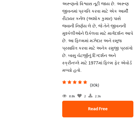
અરૂણનો વિશ્વાસ તૂટી જાય છે. અરૂણ
જીવનમાં પ્રગતિ કરવા માટે એક આર્મી
રીટાયર કર્નલ (અશોક કુમાર) પાસે
જવાની નિર્ણય લે છે, જે તેને જીવનની
મુશ્કેલીઓને ઉકેલવા માટે માર્ગદર્શન આપે
છે. આ ફિલ્મમાં મઝેદાર અને રમૂજ
પ્રસારિત કરવા માટે અનેક રમુજી પ્રસંગો
છે. બાસુ ચેટર્જીનું દિગ્દર્શન અને
સ્ક્રીનપ્લે માટે 1977માં ફિલ્મ ફેર એવોર્ડ
મળ્યો હતો.
(30k)
8.8k
2
2.3k
Read Free