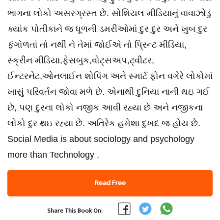
ભાગના લોકો અસરગ્રસ્ત છે. સોશિયલ મીડિયાનું વાવાઝોડું
ક્યાંક પોતીકાને જ ધૂળની ડમરીઓમાં દુર દુર અને ખુબ દુર
ફંગોળતાં તો નથી ને તેમાં જોઈએ તો પ્રિન્ટ મીડિયા,
સ્ક્રીન મીડિયા,ફેસબુક,વોટ્સઅપ,ટ્વીટર,
ઈન્ટરનેટ,ઓનલાઈન શોપિંગ અને સ્માર્ટ ફોન વગેરે લોકોમાં
ખાસું પરિવર્તન જોવા મળે છે. એનાથી દુનિયા નાની થઇ ગઈ
છે, પણ દુરના લોકો નજીક આવી રહ્યા છે અને નજીકના
લોકો દુર થઇ રહ્યા છે. અતિરેક હમેશા દુખદ જ હોય છે.
Social Media is about sociology and psychology
more than Technology .
Read Free
Share This Book On: