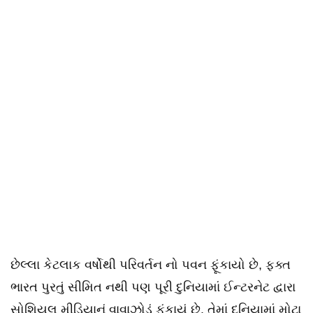
છેલ્લા કેટલાક વર્ષોથી પરિવર્તન નો પવન ફૂંકાયો છે, ફક્ત
ભારત પુરતું સીમિત નથી પણ પૂરી દુનિયામાં ઈન્ટરનેટ દ્વારા
સોશિયલ મીડિયાનું વાવાઝોડું ફુંકાયું છે. તેમાં દુનિયામાં મોટા