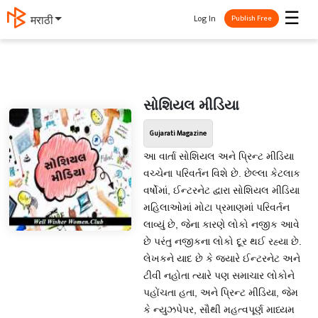
☰
Log In
मराठी
Publish Free
સોશિયલ મીડિયા
Gujarati Magazine
આ વાર્તા સોશિયલ અને પ્રિન્ટ મીડિયા
વચ્ચેના પરિવર્તન વિશે છે. છેલ્લા કેટલાક
વર્ષોમાં, ઈન્ટરનેટ દ્વારા સોશિયલ મીડિયા
મહિલાઓમાં મોટા પ્રમાણમાં પરિવર્તન
લાવ્યું છે, જેના કારણે લોકો નજીક આવે
છે પરંતુ નજીકના લોકો દૂર થઈ રહ્યા છે.
લેખકને યાદ છે કે જ્યારે ઈન્ટરનેટ અને
ટીવી નહોતા ત્યારે પણ સમાચાર લોકોને
પહોંચતા હતા, અને પ્રિન્ટ મીડિયા, જેમ
કે ન્યુઝપેપર, સૌથી મહત્વપૂર્ણ માધ્યમ