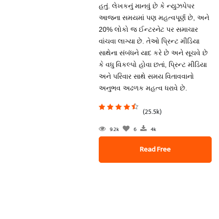
હતું. લેખકનું માનવું છે કે ન્યુઝપેપર
આજના સમયમાં પણ મહત્વપૂર્ણ છે, અને
20% લોકો જ ઈન્ટરનેટ પર સમાચાર
વાંચવા લાગ્યા છે. તેઓ પ્રિન્ટ મીડિયા
સાથેના સંબંધને યાદ કરે છે અને સૂચવે છે
કે વધુ વિકલ્પો હોવા છતાં, પ્રિન્ટ મીડિયા
અને પરિવાર સાથે સમય વિતાવવાનો
અનુભવ અઢળક મહત્વ ધરાવે છે.
(25.5k)
9.2k
6
4k
Read Free