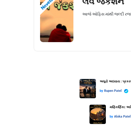
લવ જંકશન
Novels
આજે ઓફિસ માંથી જલ્દી રજા પડી
અધૂરો અધ્યાય : પ્રકર
by
Rupen Patel
મણિકર્ણિકા: અગ્
by
Aloka Patel