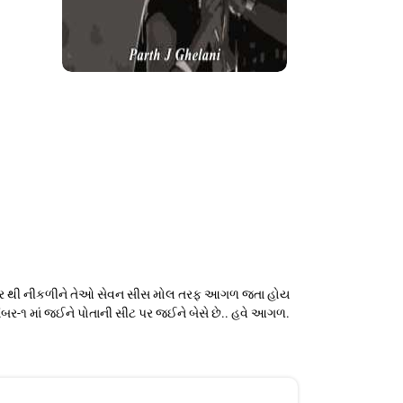
ંદિર પર થી નીકળીને તેઓ સેવન સીસ મોલ તરફ આગળ જતા હોય
 નંબર-૧ માં જઈને પોતાની સીટ પર જઈને બેસે છે.. હવે આગળ.