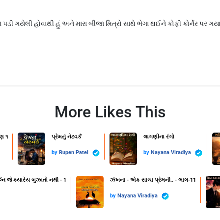
 ગયેલી હોવાથી હું અને મારા બીજા મિત્રો સાથે ભેગા થઈને કોફી કોર્નેર પર ગયા.અમ
More Likes This
ણ ૧
પ્રેમનું નેટવર્ક
લાગણીના રંગો
by
Rupen Patel
by
Nayana Viradiya
નિ જે ક્યારેય બુઝાતો નથી - 1
ઝંખના - એક સાચા પ્રેમની.. - ભાગ-11
by
Nayana Viradiya