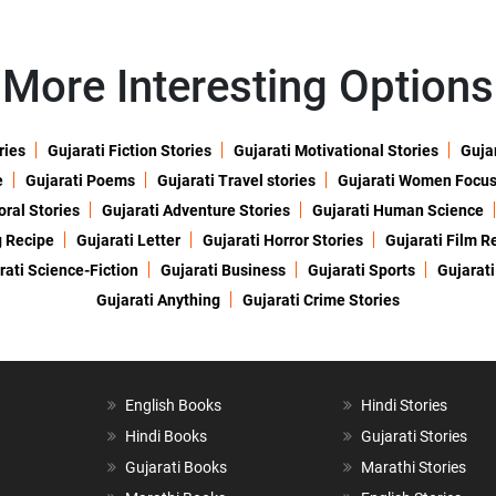
More Interesting Options
ries
Gujarati Fiction Stories
Gujarati Motivational Stories
Gujar
e
Gujarati Poems
Gujarati Travel stories
Gujarati Women Focu
oral Stories
Gujarati Adventure Stories
Gujarati Human Science
g Recipe
Gujarati Letter
Gujarati Horror Stories
Gujarati Film R
rati Science-Fiction
Gujarati Business
Gujarati Sports
Gujarati
Gujarati Anything
Gujarati Crime Stories
English Books
Hindi Stories
Hindi Books
Gujarati Stories
Gujarati Books
Marathi Stories