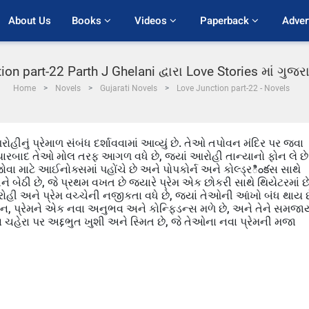
About Us
Books 
Videos 
Paperback 
Adver
ion part-22 Parth J Ghelani દ્વારા Love Stories માં ગુજ
Home
Novels
Gujarati Novels
Love Junction part-22 - Novels
ોહીનું પ્રેમાળ સંબંધ દર્શાવવામાં આવ્યું છે. તેઓ તપોવન મંદિર પર જવા
ે. ત્યારબાદ તેઓ મોલ તરફ આગળ વધે છે, જ્યાં આરોહી તાન્યાનો ફોન લે છે
ોવા માટે આઈનોક્સમાં પહોંચે છે અને પોપકોર્ન અને કોલ્ડ્રింకસ સાથે
ે બેઠી છે, જે પ્રથમ વખત છે જ્યારે પ્રેમ એક છોકરી સાથે થિયેટરમાં છે
હી અને પ્રેમ વચ્ચેની નજીકતા વધે છે, જ્યાં તેઓની આંખો બંધ થાય છ
, પ્રેમને એક નવા અનુભવ અને કોન્ફિડન્સ મળે છે, અને તેને સમજા
ના ચહેરા પર અદ્દભુત ખુશી અને સ્મિત છે, જે તેઓના નવા પ્રેમની મજા