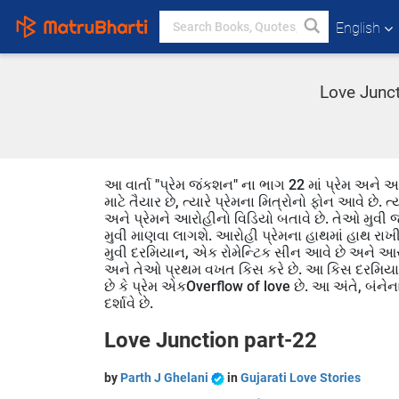
English
Love Junct
આ વાર્તા "પ્રેમ જંકશન" ના ભાગ 22 માં પ્રેમ અને આર
માટે તૈયાર છે, ત્યારે પ્રેમના મિત્રોનો ફોન આવે છ
અને પ્રેમને આરોહીનો વિડિયો બતાવે છે. તેઓ મુવી જ
મુવી માણવા લાગશે. આરોહી પ્રેમના હાથમાં હાથ રાખીન
મુવી દરમિયાન, એક રોમેન્ટિક સીન આવે છે અને આરો
અને તેઓ પ્રથમ વખત કિસ કરે છે. આ કિસ દરમિયાન
છે કે પ્રેમ એકOverflow of love છે. આ અંતે, બંને
દર્શાવે છે.
Love Junction part-22
by
Parth J Ghelani
in
Gujarati Love Stories