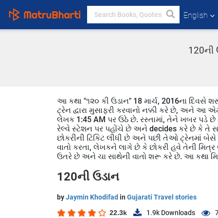
English
120ની ઉ
આ કથા "૧૨૦ કી ઉડાન" 18 માર્ચ, 2016ના દિવસે શરૂ 
ટ્રેન દ્વારા મુસાફરી કરવાનો નક્કી કરે છે, અને આ 
લેખક 1:45 AM પર ઉઠે છે. રસ્તામાં, તેને ખબર પડે 
રેલ્વે સ્ટેશન પર પહોંચે છે અને decides કરે છે કે તે
છોકરીની ટિકિટ લીધી છે અને પછી તેઓ ટ્રેનમાં બેસે છે
વાતો કરતા, લેખકને લાગે છે કે છોકરી હવે તેની મિત્
ઉતરે છે અને ચા સાથેની વાતો શરૂ કરે છે. આ કથા 
120ની ઉડાન
by
Jaymin Khodifad
in
Gujarati Travel stories
22.3k
1.9k
Downloads