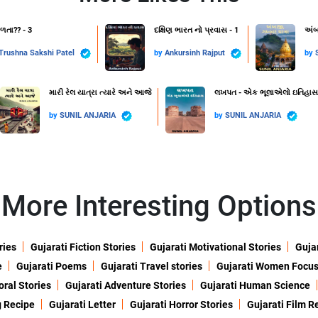
તા?? - 3
દક્ષિણ ભારત નો પ્રવાસ - 1
અંબ
Trushna Sakshi Patel
by
Ankursinh Rajput
by
મારી રેલ યાત્રા ત્યારે અને આજે
લખપત - એક ભૂલાએલો ઇતિહાસ
by
SUNIL ANJARIA
by
SUNIL ANJARIA
More Interesting Options
ries
Gujarati Fiction Stories
Gujarati Motivational Stories
Gujar
e
Gujarati Poems
Gujarati Travel stories
Gujarati Women Focu
oral Stories
Gujarati Adventure Stories
Gujarati Human Science
g Recipe
Gujarati Letter
Gujarati Horror Stories
Gujarati Film R