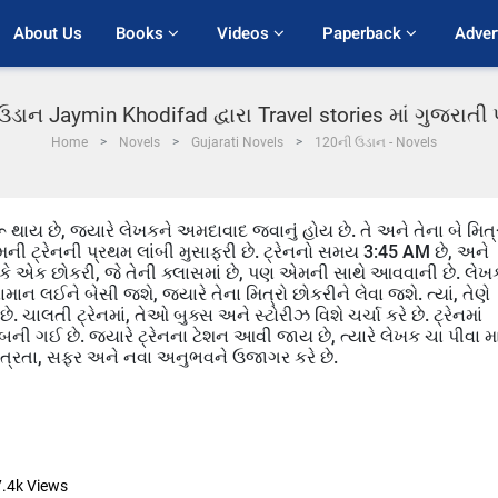
About Us
Books 
Videos 
Paperback 
Adver
ડાન Jaymin Khodifad દ્વારા Travel stories માં ગુજરાત
Home
Novels
Gujarati Novels
120ની ઉડાન - Novels
થાય છે, જ્યારે લેખકને અમદાવાદ જવાનું હોય છે. તે અને તેના બે મિત્
એમની ટ્રેનની પ્રથમ લાંબી મુસાફરી છે. ટ્રેનનો સમય 3:45 AM છે, અને
છે કે એક છોકરી, જે તેની ક્લાસમાં છે, પણ એમની સાથે આવવાની છે. લેખ
 સામાન લઈને બેસી જશે, જ્યારે તેના મિત્રો છોકરીને લેવા જશે. ત્યાં, તેણે
. ચાલતી ટ્રેનમાં, તેઓ બુક્સ અને સ્ટોરીઝ વિશે ચર્ચા કરે છે. ટ્રેનમાં
ર બની ગઈ છે. જ્યારે ટ્રેનના ટેશન આવી જાય છે, ત્યારે લેખક ચા પીવા મા
મિત્રતા, સફર અને નવા અનુભવને ઉજાગર કરે છે.
7.4k
Views