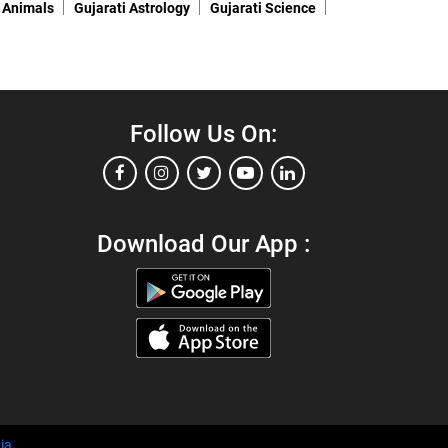
 Animals
Gujarati Astrology
Gujarati Science
Follow Us On:
Download Our App :
ia
.