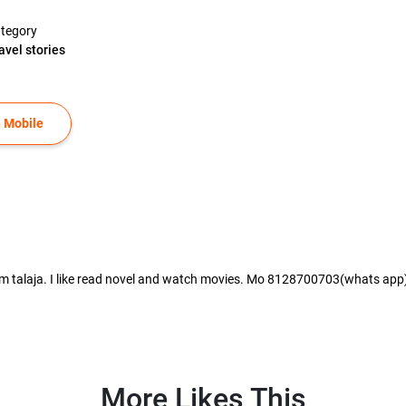
tegory
avel stories
 Mobile
om talaja. I like read novel and watch movies. Mo 8128700703(whats ap
More Likes This