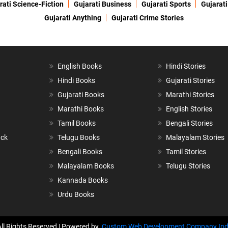
rati Science-Fiction
Gujarati Business
Gujarati Sports
Gujarati
Gujarati Anything
Gujarati Crime Stories
English Books
Hindi Stories
Hindi Books
Gujarati Stories
Gujarati Books
Marathi Stories
Marathi Books
English Stories
Tamil Books
Bengali Stories
ack
Telugu Books
Malayalam Stories
Bengali Books
Tamil Stories
Malayalam Books
Telugu Stories
Kannada Books
Urdu Books
All Rights Reserved | Powered by
Custom Web Development Company Ind