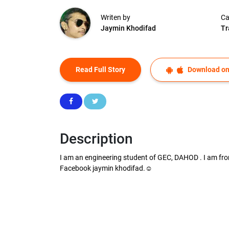
Writen by
Ca
Jaymin Khodifad
Tr
Read Full Story
Download on
Description
I am an engineering student of GEC, DAHOD . I am fr
Facebook jaymin khodifad.☺