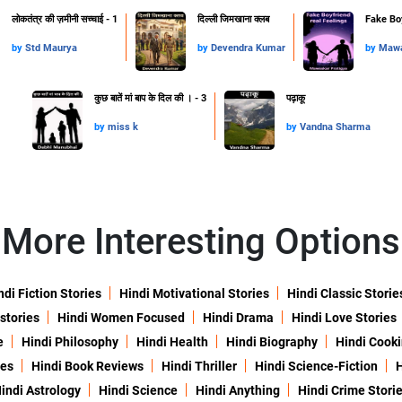
लोकतंत्र की ज़मीनी सच्चाई - 1
दिल्ली जिमखाना क्लब
Fake Boy
by
Std Maurya
by
Devendra Kumar
by
Mawa
कुछ बातें मां बाप के दिल की । - 3
पढ़ाकू
by
miss k
by
Vandna Sharma
More Interesting Options
ndi Fiction Stories
Hindi Motivational Stories
Hindi Classic Storie
 stories
Hindi Women Focused
Hindi Drama
Hindi Love Stories
e
Hindi Philosophy
Hindi Health
Hindi Biography
Hindi Cook
ies
Hindi Book Reviews
Hindi Thriller
Hindi Science-Fiction
H
indi Astrology
Hindi Science
Hindi Anything
Hindi Crime Stori