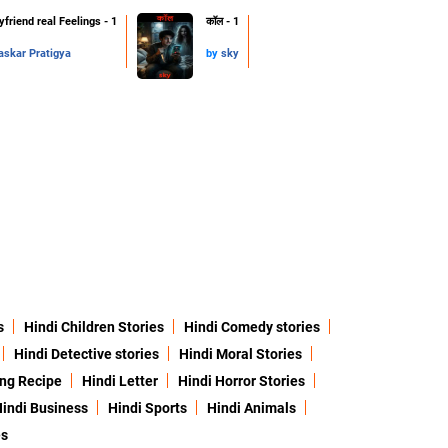
friend real Feelings - 1
कॉल - 1
skar Pratigya
by
sky
s
Hindi Children Stories
Hindi Comedy stories
Hindi Detective stories
Hindi Moral Stories
ing Recipe
Hindi Letter
Hindi Horror Stories
indi Business
Hindi Sports
Hindi Animals
es