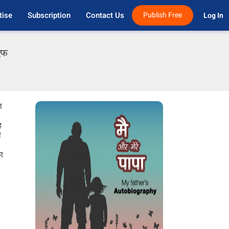
tise
Subscription
Contact Us
Publish Free
Log In 
ीएफ
ा
ह
ी
ा