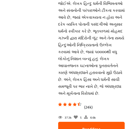
જોઈએ. લેખક હિન્દુ ધર્મની વિભિન્નતાઓ
અને સંતાનોની પરંપરાઓને ટીકતા કરવામાં
આવે છે, જ્યાં એકવાક્યતા ન હોય અને
દરેક વ્યક્તિ પોતાની પસંદગીઓ અનુસાર
ધર્મનો સ્વીકાર કરે છે. ભૂતકાળમાં મોહમદ
ગઝ્ની દ્વારા મંદિરોની લૂંટ અને તેના સમયે
હિન્દુઓની નિષ્ક્રિયતાનો ઉલ્લેખ
કરવામાં આવે છે, જ્યાં ૫૦૦૦૦થી વધુ
લોકોનું નિશાન બન્યું હતું. લેખક
આઘાતજનક ઘટનાઓના પુનરાવર્તનને
કારણે અંધશ્રધ્ધાને હરાવવાનો મુદ્દો ઉઠાવે
છે. અંતે, લેખક હિંસા અને ધર્મની સાચી
સમજૂતી પર ભાર નાખે છે, જે અંધશ્રધ્ધા
અને મૂર્ખતાના વિરોધમાં છે.
(24k)
37.3k
5
6.6k