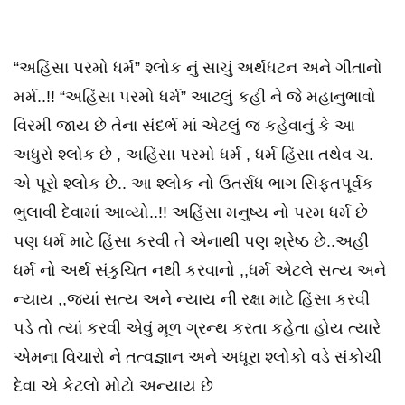
“અહિંસા પરમો ધર્મ” શ્લોક નું સાચું અર્થધટન અને ગીતાનો
મર્મ..!! “અહિંસા પરમો ધર્મ” આટલું કહી ને જે મહાનુભાવો
વિરમી જાય છે તેના સંદર્ભ માં એટલું જ કહેવાનું કે આ
અધુરો શ્લોક છે , અહિંસા પરમો ધર્મ , ધર્મ હિંસા તથેવ ચ.
એ પૂરો શ્લોક છે.. આ શ્લોક નો ઉતર્રાધ ભાગ સિફતપૂર્વક
ભુલાવી દેવામાં આવ્યો..!! અહિંસા મનુષ્ય નો પરમ ધર્મ છે
પણ ધર્મ માટે હિંસા કરવી તે એનાથી પણ શ્રેષ્ઠ છે..અહી
ધર્મ નો અર્થ સંકુચિત નથી કરવાનો ,,ધર્મ એટલે સત્ય અને
ન્યાય ,,જ્યાં સત્ય અને ન્યાય ની રક્ષા માટે હિંસા કરવી
પડે તો ત્યાં કરવી એવું મૂળ ગ્રન્થ કરતા કહેતા હોય ત્યારે
એમના વિચારો ને તત્વજ્ઞાન અને અધૂરા શ્લોકો વડે સંકોચી
દેવા એ કેટલો મોટો અન્યાય છે