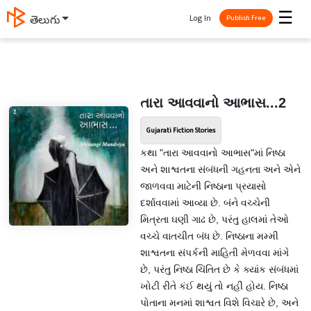
☰
Log In
తెలుగు
Publish Free
તારા આવવાનો આભાસ...2
Gujarati Fiction Stories
કથા "તારા આવવાનો આભાસ"માં નિષ્ઠા
અને શાશ્વતના સંબંધની ગહનતા અને એને
જાળવવા માટેની નિષ્ઠાના પ્રયાસો
દર્શાવવામાં આવ્યા છે. બંને વચ્ચેની
મિત્રતા ઘણી ગાઢ છે, પરંતુ હાલમાં તેઓ
વચ્ચે વાતચીત બંધ છે. નિષ્ઠાના મમ્મી
શાશ્વતના સંપર્કની માહિતી મેળવવા માંગે
છે, પરંતુ નિષ્ઠા ચિંતિત છે કે ક્યાંક સંબંધમાં
ખોટી રીતે કંઈ થયું તો નહીં હોય. નિષ્ઠા
પોતાના મનમાં શાશ્વત વિશે વિચારે છે, અને