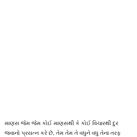
માણસ જેમ જેમ કોઈ માણસથી કે કોઈ વિચારથી દુર
જવાનો પ્રયત્ન કરે છે, તેમ તેમ તે વધુને વધુ તેના તરફ