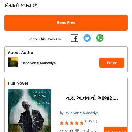
ખેચાતો જાય છે.
Read Free
Share This Book On:
About Author
Follow
Dr.Shivangi Mandviya
Full Novel
તારા આવવાનો આભાસ...
by Dr.Shivangi Mandviya
(536.8k)
53.4k
40
22.1k