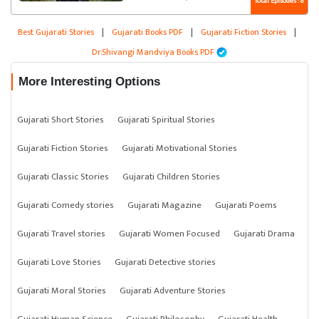
Total Episodes : 8
Best Gujarati Stories
|
Gujarati Books PDF
|
Gujarati Fiction Stories
|
Dr.Shivangi Mandviya Books PDF
More Interesting Options
Gujarati Short Stories
Gujarati Spiritual Stories
Gujarati Fiction Stories
Gujarati Motivational Stories
Gujarati Classic Stories
Gujarati Children Stories
Gujarati Comedy stories
Gujarati Magazine
Gujarati Poems
Gujarati Travel stories
Gujarati Women Focused
Gujarati Drama
Gujarati Love Stories
Gujarati Detective stories
Gujarati Moral Stories
Gujarati Adventure Stories
Gujarati Human Science
Gujarati Philosophy
Gujarati Health