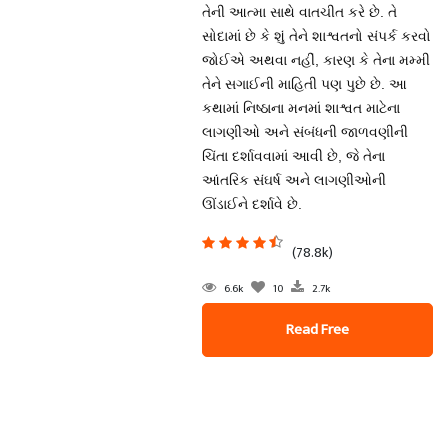
તેની આત્મા સાથે વાતચીત કરે છે. તે
સોદામાં છે કે શું તેને શાશ્વતનો સંપર્ક કરવો
જોઈએ અથવા નહીં, કારણ કે તેના મમ્મી
તેને સગાઈની માહિતી પણ પુછે છે. આ
કથામાં નિષ્ઠાના મનમાં શાશ્વત માટેના
લાગણીઓ અને સંબંધની જાળવણીની
ચિંતા દર્શાવવામાં આવી છે, જે તેના
આંતરિક સંઘર્ષ અને લાગણીઓની
ઊંડાઈને દર્શાવે છે.
(78.8k)
6.6k
10
2.7k
Read Free