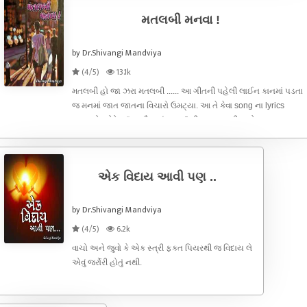
મતલબી મનવા !
by Dr.Shivangi Mandviya
(4/5)
13.1k
મતલબી હો જા ઝરા મતલબી ...... આ ગીતની પહેલી લાઈન કાનમાં પડતા
જ મનમાં જાત જાતના વિચારો ઉમટ્યા. આ તે કેવા song ના lyrics
લખ્યા છે. જે દેશ “ વસુધૈવ કુટુંબકમ ” ની ભાવના હતી અને હજી પણ
ક્યાંક છે. તે દેશમાં લોકોને મતલબી થવાનું શીખવવામાં આવે છે. આ તે કેવું
son
એક વિદાય આવી પણ ..
by Dr.Shivangi Mandviya
(4/5)
6.2k
વાચો અને જુવો કે એક સ્ત્રી ફક્ત પિયરથી જ વિદાય લે
એવું જર્રોરી હોતું નથી.