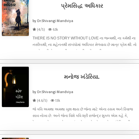
પ્રેમસિદ્ધ અધિકાર
by Dr.Shivangi Mandviya
(4/5)
6.1k
THERE IS NO STORY WITHOUT LOVE ના જન્મથી, ના કર્મથી ના
નસીબથી, ના મહેનતથી સંબંધોમાં અધિકાર મેળવાય છે માત્ર પ્રેમ થી. તો
આવો માણીએ સાગર ની ઝરણાં સુધી પહોંચવાની સફર.
મનોજ ખંડેરિયા.
by Dr.Shivangi Mandviya
(4.6/5)
13k
જે કવિ અમથા અમથા ખુશ થાય છે જેના માટે એના રસમ અને રિવાજ
સાવ નોખા છે. અને જેના વિશે કવિ શ્રી રાજેન્દ્ર શુક્લ એમ કહે કે,
દેખાય, ન દેખાય ભલે બાજુમાં મનોજ હશે. એજ મનોજ ખંડેરિયા ની
થોડી રચના ઓ.....