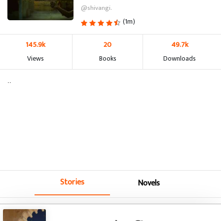
@shivangi.
(1m)
145.9k
20
49.7k
Views
Books
Downloads
..
Stories
Novels