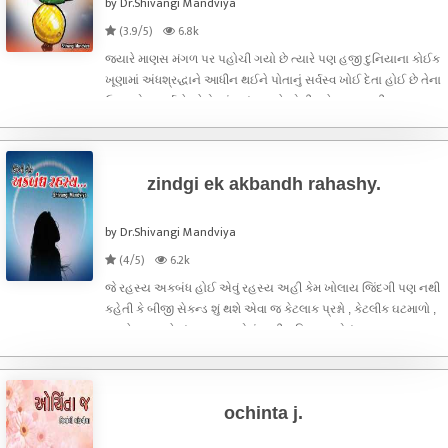
by Dr.Shivangi Mandviya
(3.9/5)
6.8k
જયારે માણસ મંગળ પર પહોચી ગયો છે ત્યારે પણ હજી દુનિયાના કોઈક
ખૂણામાં અંધશ્રદ્ધાને આધીન થઈને પોતાનું સર્વસ્વ ખોઈ દેતા હોઈ છે તેના
ઉપર એક વાર્તા છે જેનો અંત શું આવશે એની મને ખબર નથી.
zindgi ek akbandh rahashy.
by Dr.Shivangi Mandviya
(4/5)
6.2k
જે રહસ્ય અકબંધ હોઈ એવું રહસ્ય અહી કેમ ખોલાય જિંદગી પણ નથી
કહેતી કે બીજી સેકન્ડ શું થશે એવા જ કેટલાક પ્રશ્નો , કેટલીક ઘટમાળો ,
ક્યારે માણસને શું મન થાય એનું નક્કી નહિ બસ એવું જ કઇક આ
આર્ટીકલમાં લખ્યું છે.
ochinta j.