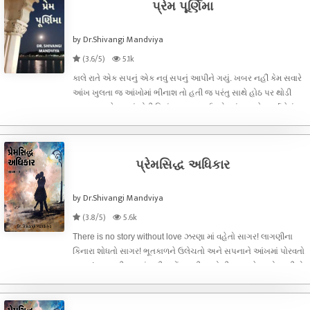
પ્રેમ પૂર્ણિમા
by Dr.Shivangi Mandviya
(3.6/5)
5.1k
કાલે રાતે એક સપનું એક નવું સપનું આપીને ગયું. ખબર નહીં કેમ સવારે
આંખ ખુલતા જ આંખોમાં ભીનાશ તો હતી જ પરંતુ સાથે હોઠ પર થોડી
મુસ્કાન અને મનમાં થોડી નિરાંત અનુભવાઈ. એ આંખ સામે સર્જાયેલું
દ્રશ્ય, ખબર નહીં આટલા મહિનાઓની ઝંખનાઓથી પલ્લવીત થયું હોઇ
કે પછી કુદરતનો
પ્રેમસિદ્ધ અધિકાર
by Dr.Shivangi Mandviya
(3.8/5)
5.6k
There is no story without love ઝરણા માં વહેતો સાગર! લાગણીના
કિનારા શોધતો સાગર! ભૂતકાળને ઉલેચતો અને સપનાને આંખમાં પોરવતો
સાગર! સાગરની ઝરણાં સુધી પહોંચવાની અનોખી સફર ને આવો માણીએ.