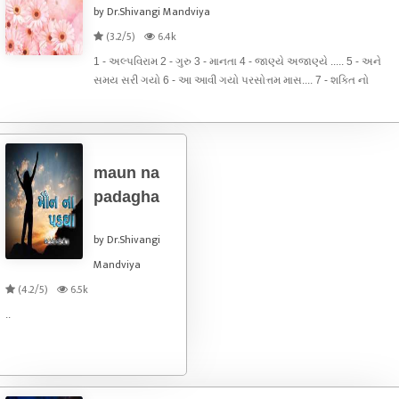
by Dr.Shivangi Mandviya
(3.2/5)
6.4k
1 - અલ્પવિરામ 2 - ગુરુ 3 - માનતા 4 - જાણ્યે અજાણ્યે ..... 5 - અને
સમય સરી ગયો 6 - આ આવી ગયો પરસોત્તમ માસ.... 7 - શક્તિ નો
અવતાર .....
maun na
padagha
by Dr.Shivangi
Mandviya
(4.2/5)
6.5k
..