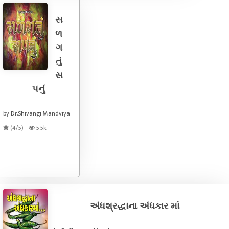
સ
ળ
ગ
તું
સ
પનું
by Dr.Shivangi Mandviya
(4/5)
5.5k
..
અંધશ્રદ્ધાના અંધકાર માં