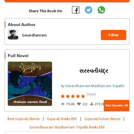
Share This Book On:
About Author
Follow
Govardhanram
Madhavram Tripathi
Full Novel
સરસ્વતીચંદ્ર
by Govardhanram Madhavram Tripathi
(1.3m)
711.8k
322
279.3k
Total Episodes : 99
Best Gujarati Stories
|
Gujarati Books PDF
|
Gujarati Fiction Stories
|
Govardhanram Madhavram Tripathi Books PDF