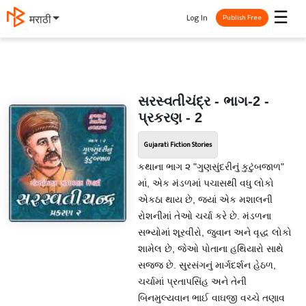
☰
Log In
मराठी
Publish Free
સરસ્વતીચંદ્ર - ભાગ-2 -
પ્રકરણ - 2
Gujarati Fiction Stories
કથાના ભાગ ૨ "ગુણસુંદરીનું કુટુંબજાળ"
માં, એક મંડળમાં પચાસથી વધુ લોકો
એકઠા થાય છે, જ્યાં એક મશાલની
રોશનીમાં તેઓ ચર્ચા કરે છે. મંડળના
સભ્યોમાં શૂરવીરો, જુવાન અને વૃદ્ધ લોકો
શામેલ છે, જેઓ પોતાના હથિયારો સાથે
સજ્જ છે. સુરસંગનું માર્ગદર્શન હેઠળ,
ચર્ચામાં પ્રતાપસિંહ અને તેની
બિનમુલ્યવાન ભાઈ વાઘજી વચ્ચે તણાવ