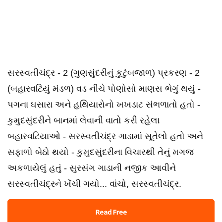
સરસ્વતીચંદ્ર - 2 (ગુણસુંદરીનું કુટુંબજાળ) પ્રકરણ - 2
(બહારવટિયું મંડળ) વડ નીચે પોણોસો માણસ ભેગું થયું -
પગના ઘસારા અને હથિયારોનો ખખડાટ સંભળાતો હતો -
કુમુદસુંદરીને બાનમાં લેવાની વાતો કરી રહેલા
બહારવટિયાઓ - સરસ્વતીચંદ્ર ગાડામાં સૂતેલો હતો અને
સફાળો બેઠો થયો - કુમુદસુંદરીના વિચારથી તેનું મગજ
અકળાયેલું હતું - સુરસંગ ગાડાની નજીક આવીને
સરસ્વતીચંદ્રને ખેંચી ગયો... વાંચો, સરસ્વતીચંદ્ર.
Read Free