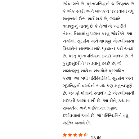
જોવા મળે છે. પ્રતાપસિંહનો અભિપ્રાય છે
કે એક સ્ત્રી અને બાળકને પકડવાથી વધુ
શત્રુઓ ઉભા થઈ શકે છે, જ્યારે
વાઘજીનું માનવું છે કે તેઓએ આ રીતે
તેમના નિયમોનું પાલન કરવું જોઈએ. આ
ચર્ચામાં, સુરસંગ અને વાઘજી એકબીજાના
વિચારોને સમજવા માટે પ્રયત્ન કરી રહ્યા
છે, પરંતુ પ્રતાપસિંહના ઇરાદા અલગ છે. તે
કુમુદસુંદરીને પકડવાનું ઇચ્છે છે, જે
સામંતમુળુ સાથેના સંબંધોને પ્રભાવિત
કરશે. આ બધી પરિસ્થિતિમાં, સુરસંગ અને
ભૂપસિંહની વચ્ચેનો સંબંધ પણ મહત્વપૂર્ણ
છે, જેમણે પોતાનાં સ્વાર્થ માટે એકબીજાની
મદદની આશા રાખી છે. આ રીતે, કથામાં
રાજકીય અને વ્યકિતગત તણાવ
દર્શાવવામાં આવે છે, જે પરિસ્થિતિને વધુ
જટિલ બનાવે છે.
(16.1k)