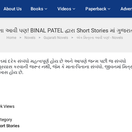
About Us
Books 
Videos 
Paperback 
Adver
ા આવી પણ! BINAL PATEL દ્વારા Short Stories માં ગુજર
Home
Novels
Gujarati Novels
એક મિત્રતા આવી પણ! - Novels
નમાં દરેક સંબંધો મહત્વપૂર્ણ હોય છે અને આપણે જન્મ પછી જ સંબંધો
યાસ કરવાની જરૂર નથી, જેમ કે માતા-પિતાના સંબંધો. જીવનમાં મિત્
ખાસ હોય છે.
9k
Views
tegory
ort Stories