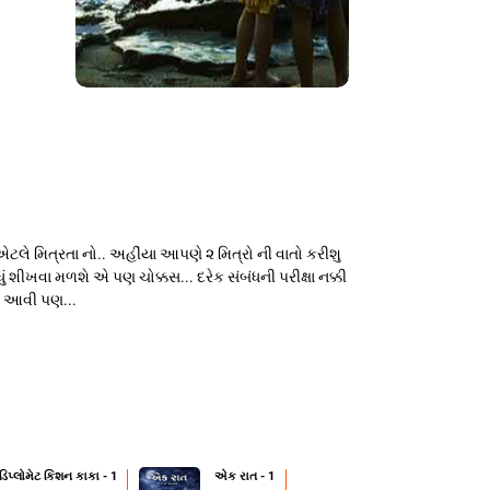
 મિત્રતા નો.. અહીંયા આપણે ૨ મિત્રો ની વાતો કરીશુ
 શીખવા મળશે એ પણ ચોક્કસ... દરેક સંબંધની પરીક્ષા નક્કી
તા આવી પણ...
 ડિપ્લોમેટ કિશન કાકા - 1
એક રાત - 1