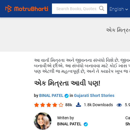
English
એક મિત્રત
આ વાર્તા મિત્રતા અને જીવનના સંબંધો વિશે છે. જીવ
બનાવીએ છીએ. આ સંબંધો બનાવવા માટે કોઈ ખાસ પ્ર
પણ એટલી જ મહત્વપૂર્ણ છે, અને તે ક્યારેક ખૂબ જ 
એક મિત્રતા આવી પણ!
by
BINAL PATEL
in
Gujarati Short Stories
88k
1.8k
Downloads
5.
Writen by
Ca
BINAL PATEL
Sh