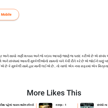
 Mobile
ર અને સાચો ગણી શકાય અને જે કદાચ આપણે જાણે જ પસંદ કરીએ છે એ સંબંધ એટલે
ને સંબંધમાં આવતી મુશ્કેલીઓનો સામનો બંને કેવી રીતે કરે છે એ જોઈને ઘણું બધું
થઈએ છે કે મુશ્કેલી સામે હાર માની લઈએ છે.. તો ચાલો એક નવા સફરમાં એક મિત્ર
More Likes This
રીક્ષા પહેલાં ગાયબ થયેલ છોકરો
કરુણા - 1
સંબંધો ના