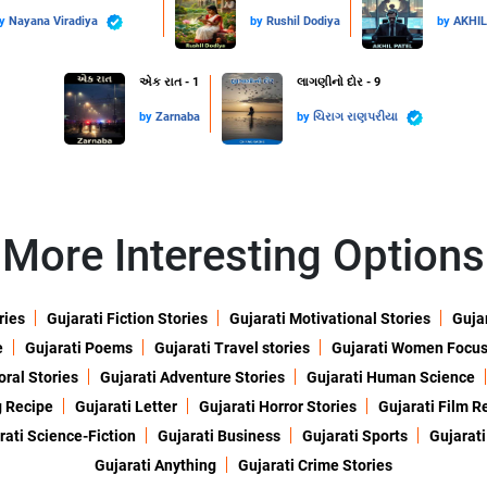
by
Nayana Viradiya
by
Rushil Dodiya
by
AKHI
એક રાત - 1
લાગણીનો દોર - 9
by
Zarnaba
by
ચિરાગ રાણપરીયા
More Interesting Options
ries
Gujarati Fiction Stories
Gujarati Motivational Stories
Gujar
e
Gujarati Poems
Gujarati Travel stories
Gujarati Women Focu
oral Stories
Gujarati Adventure Stories
Gujarati Human Science
g Recipe
Gujarati Letter
Gujarati Horror Stories
Gujarati Film R
rati Science-Fiction
Gujarati Business
Gujarati Sports
Gujarati
Gujarati Anything
Gujarati Crime Stories