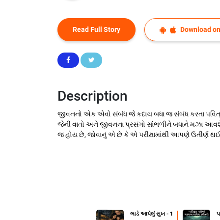
Read Full Story
Download on
Description
જીવનનો એક એવો સંબંધ જે કદાચ બધા જ સંબંધ કરતા પવિત્
જેની વાતો અને જીવનના પ્રસંગો સાંભળીને બધાને મઝા આવશે અ
જ હોય છે, જોવાનું એ છે કે એ પરીક્ષામાંથી આપણે ઉતીર્ણ 
ભાડે આપેલું સુખ - 1
પ