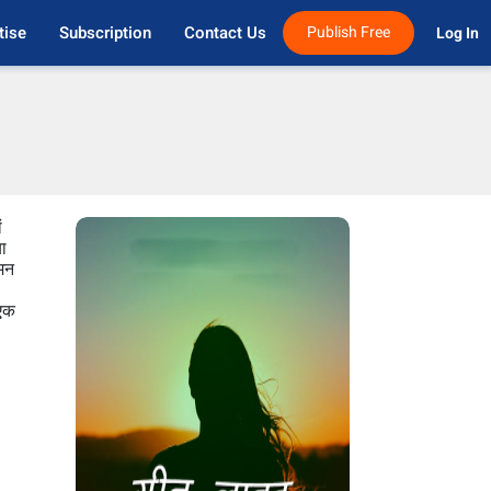
tise
Subscription
Contact Us
Publish Free
Log In 
ं
ा
 मन
 एक