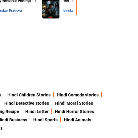
friend real Feelings - 1
कॉल - 1
skar Pratigya
by
sky
s
Hindi Children Stories
Hindi Comedy stories
Hindi Detective stories
Hindi Moral Stories
ing Recipe
Hindi Letter
Hindi Horror Stories
indi Business
Hindi Sports
Hindi Animals
es