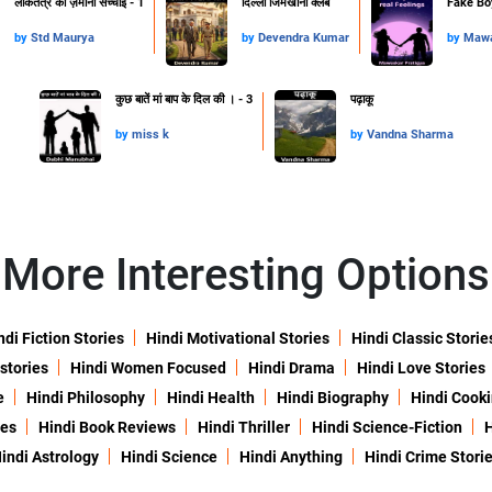
लोकतंत्र की ज़मीनी सच्चाई - 1
दिल्ली जिमखाना क्लब
Fake Boy
by
Std Maurya
by
Devendra Kumar
by
Mawa
कुछ बातें मां बाप के दिल की । - 3
पढ़ाकू
by
miss k
by
Vandna Sharma
More Interesting Options
ndi Fiction Stories
Hindi Motivational Stories
Hindi Classic Storie
 stories
Hindi Women Focused
Hindi Drama
Hindi Love Stories
e
Hindi Philosophy
Hindi Health
Hindi Biography
Hindi Cook
ies
Hindi Book Reviews
Hindi Thriller
Hindi Science-Fiction
H
indi Astrology
Hindi Science
Hindi Anything
Hindi Crime Stori