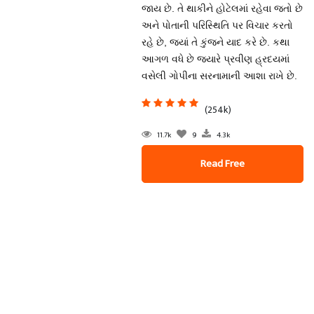
જાય છે. તે થાકીને હોટેલમાં રહેવા જતો છે
અને પોતાની પરિસ્થિતિ પર વિચાર કરતો
રહે છે, જ્યાં તે કુંજને યાદ કરે છે. કથા
આગળ વધે છે જ્યારે પ્રવીણ હ્રદયમાં
વસેલી ગોપીના સરનામાની આશા રાખે છે.
(254k)
11.7k
9
4.3k
Read Free