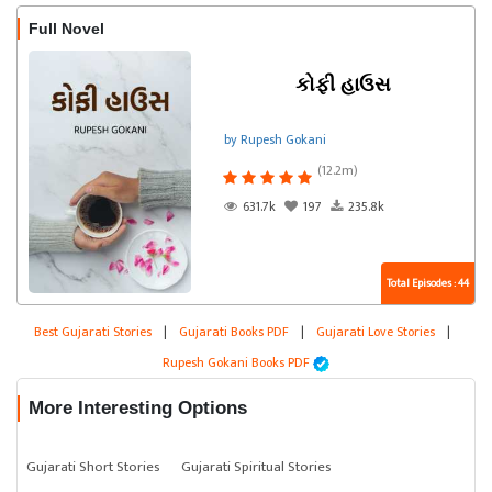
Full Novel
કોફી હાઉસ
by Rupesh Gokani
(12.2m)
631.7k
197
235.8k
Total Episodes : 44
Best Gujarati Stories
|
Gujarati Books PDF
|
Gujarati Love Stories
|
Rupesh Gokani Books PDF
More Interesting Options
Gujarati Short Stories
Gujarati Spiritual Stories