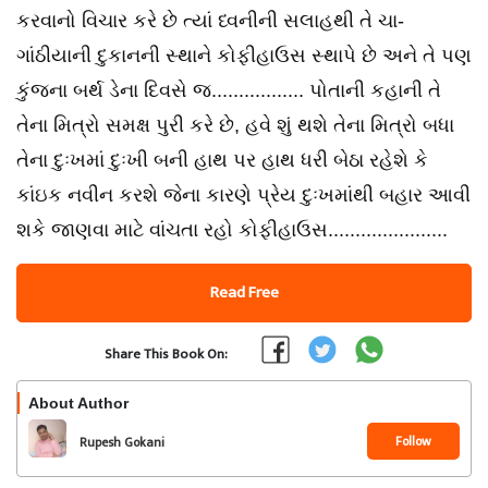
કરવાનો વિચાર કરે છે ત્યાં ધ્વનીની સલાહથી તે ચા-
ગાંઠીયાની દુકાનની સ્થાને કોફીહાઉસ સ્થાપે છે અને તે પણ
કુંજના બર્થ ડેના દિવસે જ................. પોતાની કહાની તે
તેના મિત્રો સમક્ષ પુરી કરે છે, હવે શું થશે તેના મિત્રો બધા
તેના દુઃખમાં દુઃખી બની હાથ પર હાથ ધરી બેઠા રહેશે કે
કાંઇક નવીન કરશે જેના કારણે પ્રેય દુઃખમાંથી બહાર આવી
શકે જાણવા માટે વાંચતા રહો કોફીહાઉસ......................
Read Free
Share This Book On:
About Author
Follow
Rupesh Gokani