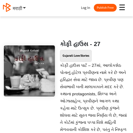
☰
Log In
मराठी
Publish Free
કોફી હાઉસ - 27
Gujarati Love Stories
કોફી હાઉસ પાર્ટ – 27માં, આલોકશેઠ
પોતાનું હોટેલ પ્રવીણના નામે કરે છે અને
હરિદ્વાર સેવા માટે જાય છે. પ્રવીણ પણ
સેવાભાવી બની માલાકાકાને મદદ કરે છે.
કથાના protagonists, શિલ્પા અને
ઓઝાસાહેબ, પ્રવીણને આગળ કથા
કહેવા માટે ઉત્સુક છે. પ્રવીણ કુંજને
શોધવા માટે સુરત જવા નિર્ણય લે છે, જ્યાં
તે કોર્ટમાં કુંજના પપ્પા વિશે માહિતી
મેળવવાની કોશિશ કરે છે, પરંતુ તે નિષ્ફળ