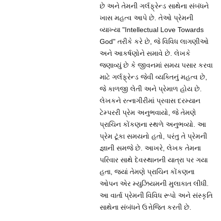
છે અને તેમની ગર્લફ્રેન્ડ સાથેના સંબંધને
ખાસ મહત્વ આપે છે. તેઓ પ્રેમની
વ્યાખ્યા "Intellectual Love Towards
God" તરીકે કરે છે, જે વિવિધ લાગણીઓ
અને આકર્ષણોને સમાવે છે. લેખકે
જણાવ્યું છે કે જીવનમાં સમય પસાર કરવા
માટે ગર્લફ્રેન્ડ જેવી વ્યક્તિનું મહત્વ છે,
જે કાળજી લેતી અને પ્રેમાળ હોય છે.
લેખકને રત્નાગીરીમાં પ્રવાસ દરમ્યાન
ટેમ્પરરી પ્રેમ અનુભવાયો, જે તેમણે
પ્રાચિન કોંકણના સ્થળે અનુભવ્યો. આ
પ્રેમ ટૂંકા સમયનો હતો, પરંતુ તે પ્રેમની
જ્ઞાની સમજે છે. આખરે, લેખક તેમના
પરિવાર સાથે દેવસ્થાનની યાત્રા પર ગયા
હતા, જ્યાં તેમણે પ્રાચિન કોંકણના
ઓપન એર મ્યુઝિયમની મુલાકાત લીધી.
આ વાર્તા પ્રેમની વિવિધ રૂપો અને સંસ્કૃતિ
સાથેના સંબંધને ઉત્તેજિત કરતી છે.