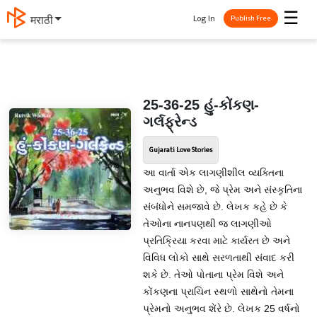
☰
Log In
मराठी
Publish Free
25-36-25 હું-કોંકણ-
ગર્લફ્રેન્ડ
Gujarati Love Stories
આ વાર્તા એક લાગણીશીલ વ્યક્તિના
અનુભવ વિશે છે, જે પ્રેમ અને સંસ્કૃતિના
સંબંધોને સમજાવે છે. લેખક કહે છે કે
તેઓના નાનપણથી જ લાગણીઓ
પ્રતિક્રિયા કરવા માટે કાર્યરત છે અને
વિવિધ લોકો સાથે સરળતાથી સંવાદ કરી
શકે છે. તેઓ પોતાના પ્રેમ વિશે અને
કોંકણના પ્રાચિન સ્થળો સાથેનો તેમના
પ્રેમનો અનુભવ શેંરે છે. લેખક 25 વર્ષનો