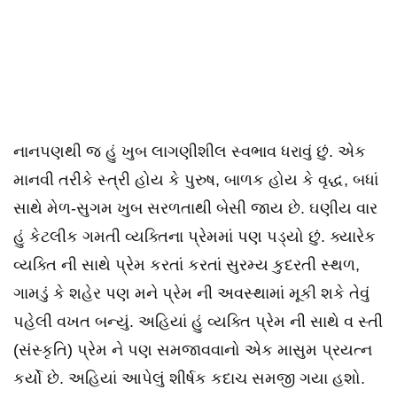
નાનપણથી જ હું ખુબ લાગણીશીલ સ્વભાવ ધરાવું છું. એક
માનવી તરીકે સ્ત્રી હોય કે પુરુષ, બાળક હોય કે વૃદ્ધ, બધાં
સાથે મેળ-સુગમ ખુબ સરળતાથી બેસી જાય છે. ઘણીય વાર
હું કેટલીક ગમતી વ્યક્તિના પ્રેમમાં પણ પડ્યો છું. ક્યારેક
વ્યક્તિ ની સાથે પ્રેમ કરતાં કરતાં સુરમ્ય કુદરતી સ્થળ,
ગામડું કે શહેર પણ મને પ્રેમ ની અવસ્થામાં મૂકી શકે તેવું
પહેલી વખત બન્યું. અહિયાં હું વ્યક્તિ પ્રેમ ની સાથે વ સ્તી
(સંસ્કૃતિ) પ્રેમ ને પણ સમજાવવાનો એક માસુમ પ્રયત્ન
કર્યો છે. અહિયાં આપેલું શીર્ષક કદાચ સમજી ગયા હશો.