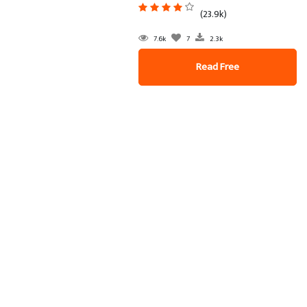
(23.9k)
7.6k
7
2.3k
Read Free