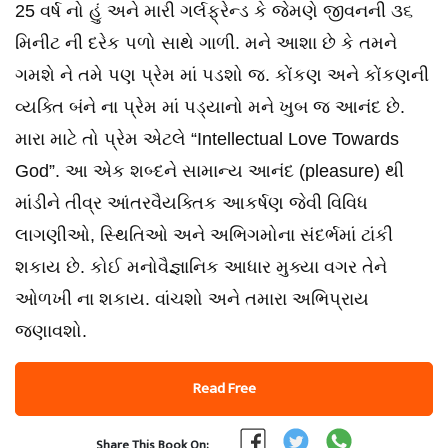
25 વર્ષ નો હું અને મારી ગર્લફ્રેન્ડ કે જેમણે જીવનની ૩૬
મિનીટ ની દરેક પળો સાથે ગાળી. મને આશા છે કે તમને
ગમશે ને તમે પણ પ્રેમ માં પડશો જ. કોંકણ અને કોંકણની
વ્યક્તિ બંને ના પ્રેમ માં પડ્યાનો મને ખુબ જ આનંદ છે.
મારા માટે તો પ્રેમ એટલે “Intellectual Love Towards
God”. આ એક શબ્દને સામાન્ય આનંદ (pleasure) થી
માંડીને તીવ્ર આંતરવૈયક્તિક આકર્ષણ જેવી વિવિધ
લાગણીઓ, સ્થિતિઓ અને અભિગમોના સંદર્ભમાં ટાંકી
શકાય છે. કોઈ મનોવૈજ્ઞાનિક આધાર મુક્યા વગર તેને
ઓળખી ના શકાય. વાંચશો અને તમારા અભિપ્રાય
જણાવશો.
Read Free
Share This Book On: