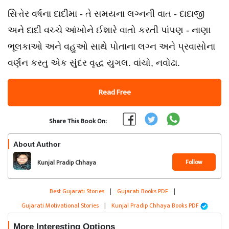
સિત્તેર વર્ષના દાદીમા - તે સમયના લગ્નની વાત - દાદાજી
અને દાદી વચ્ચે આંખોને ઈશારે વાતો કરતી પાંપણ - નાણા
ભૂલકાઓ અને વહુઓ સાથે પોતાના લગ્ન અને પ્રવાસોના
વર્ણન કરતુ એક સુંદર વૃદ્ધ યુગલ. વાંચો, નવોઢા.
Read Free
Share This Book On:
About Author
Follow
Kunjal Pradip Chhaya
Best Gujarati Stories
|
Gujarati Books PDF
|
Gujarati Motivational Stories
|
Kunjal Pradip Chhaya Books PDF
More Interesting Options