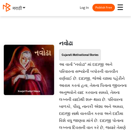
☰
Log In
मराठी
Publish Free
નવોઢા
Gujarati Motivational Stories
આ વાર્તા "નવોઢા" માં દાદાજી અને
પરિવારના સભ્યોની બપોરની વાતચીત
વર્ણવાઈ છે. દાદાજી, જેઓ ચશ્મા પહેરીને
આરામ કરતાં હતા, તેમના પિતાના જીવનના
અનુભવોને યાદ કરવાના સમયે, તેમના
લગ્નની યાદોથી શરૂ થાય છે. પરિવારના
બાળકો, પીયૂ, નાનકી એશા અને અમય,
દાદાજી સાથે વાતચીત કરવા અને દાદીમા
વિશે વધુ જાણવા માંગે છે. દાદાજી પોતાના
લગ્નના દિવસની વાત કરે છે, જ્યારે તેમણે