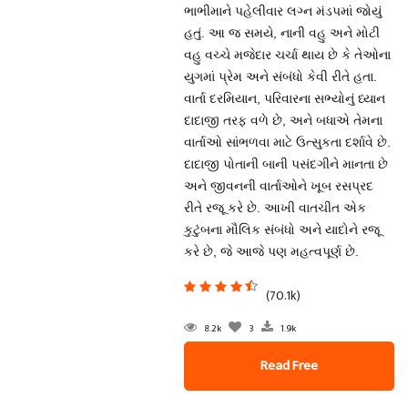
ભાભીમાને પહેલીવાર લગ્ન મંડપમાં જોયું
હતું. આ જ સમયે, નાની વહુ અને મોટી
વહુ વચ્ચે મજેદાર ચર્ચા થાય છે કે તેઓના
યુગમાં પ્રેમ અને સંબંધો કેવી રીતે હતા.
વાર્તા દરમિયાન, પરિવારના સભ્યોનું ધ્યાન
દાદાજી તરફ વળે છે, અને બધાએ તેમના
વાર્તાઓ સાંભળવા માટે ઉત્સુકતા દર્શાવે છે.
દાદાજી પોતાની બાની પસંદગીને માનતા છે
અને જીવનની વાર્તાઓને ખૂબ રસપ્રદ
રીતે રજૂ કરે છે. આખી વાતચીત એક
કુટુંબના મૌલિક સંબંધો અને યાદોને રજૂ
કરે છે, જે આજે પણ મહત્વપૂર્ણ છે.
(70.1k)
8.2k
3
1.9k
Read Free