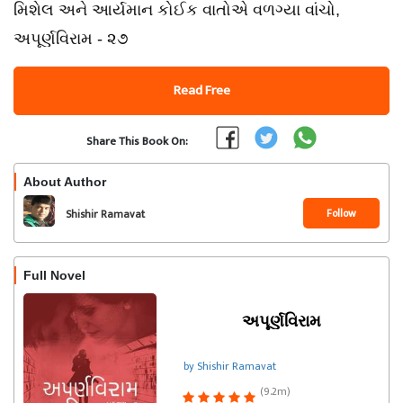
મિશેલ અને આર્યમાન કોઈક વાતોએ વળગ્યા વાંચો,
અપૂર્ણવિરામ - ૨૭
Read Free
Share This Book On:
About Author
Follow
Shishir Ramavat
Full Novel
અપૂર્ણવિરામ
by Shishir Ramavat
(9.2m)