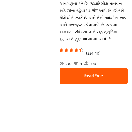
અવગણના કરે છે, જ્યારે મોક્ષ માનવતા
માટે ઊભા રહેવા પર जोर આપે છે. છોકરી
ધીમે ધીમે જાગે છે અને તેની આંખોમાં ભય
અને ગભરાહટ જોવા મળે છે. કથામાં
માનવતા, સંવેદના અને સહાનુભૂતિના
મુદ્દાઓને હૂંફ આપવામાં આવે છે.
(224.4k)
7.8k
4
3.8k
Read Free