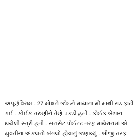
અપૂર્ણવિરામ - 27 મોક્ષને જોઇને માયાના મોં માંથી રાડ ફાટી
ગઈ - કોઈક તરુણીને તેણે પકડી હતી - કોઈક બેભાન
થયેલી સ્ત્રી હતી - સનસેટ પોઈન્ટ તરફ માથેરાનમાં એ
યુવતીના અંકલનો બંગલો હોવાનું જણાવ્યું - બીજી તરફ