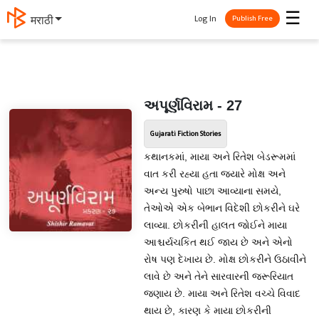
☰
Log In
मराठी
Publish Free
અપૂર્ણવિરામ - 27
Gujarati Fiction Stories
કથાનકમાં, માયા અને રિતેશ બેડરૂમમાં
વાત કરી રહ્યા હતા જ્યારે મોક્ષ અને
અન્ય પુરુષો પાછા આવ્યાના સમયે,
તેઓએ એક બેભાન વિદેશી છોકરીને ઘરે
લાવ્યા. છોકરીની હાલત જોઈને માયા
આશ્ચર્યચકિત થઈ જાય છે અને એનો
રોષ પણ દેખાય છે. મોક્ષ છોકરીને ઉઠાવીને
લાવે છે અને તેને સારવારની જરૂરિયાત
જણાય છે. માયા અને રિતેશ વચ્ચે વિવાદ
થાય છે, કારણ કે માયા છોકરીની